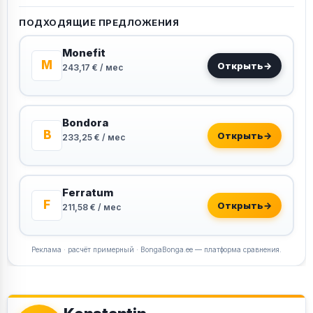
ПОДХОДЯЩИЕ ПРЕДЛОЖЕНИЯ
Monefit
M
Открыть
→
243,17 € / мес
Bondora
B
Открыть
→
233,25 € / мес
Ferratum
F
Открыть
→
211,58 € / мес
Реклама · расчёт примерный · BongaBonga.ee — платформа сравнения.