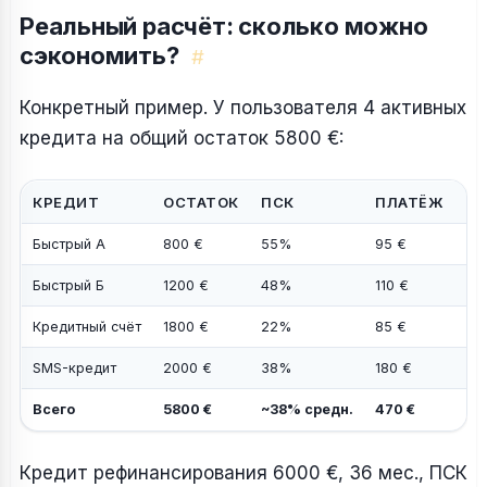
Реальный расчёт: сколько можно
сэкономить?
#
Конкретный пример. У пользователя 4 активных
кредита на общий остаток 5800 €:
КРЕДИТ
ОСТАТОК
ПСК
ПЛАТЁЖ
К
Быстрый А
800 €
55%
95 €
10
Быстрый Б
1200 €
48%
110 €
13
Кредитный счёт
1800 €
22%
85 €
—
SMS-кредит
2000 €
38%
180 €
14
Всего
5800 €
~38% средн.
470 €
14
Кредит рефинансирования 6000 €, 36 мес., ПСК