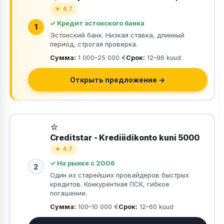
★ 4.7
✓ Кредит эстонского банка
1
Эстонский банк. Низкая ставка, длинный
период, строгая проверка.
Сумма:
1 000–25 000 €
Срок:
12–96 kuud
Открыть предложение →
⭐
Creditstar - Krediiidikonto kuni 5000
★ 4.7
✓ На рынке с 2006
2
Один из старейших провайдеров быстрых
кредитов. Конкурентная ПСК, гибкое
погашение.
Сумма:
100–10 000 €
Срок:
12–60 kuud