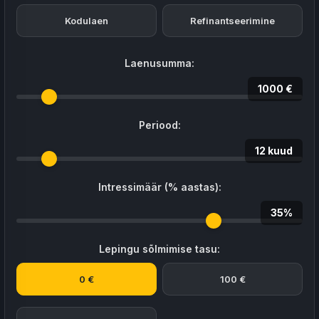
Kodulaen
Refinantseerimine
Laenusumma:
1000 €
Periood:
12 kuud
Intressimäär (% aastas):
35%
Lepingu sõlmimise tasu:
0 €
100 €