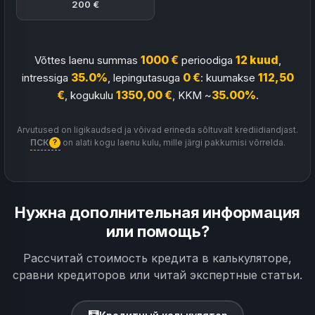
200 €
Võttes laenu summas
1000 €
perioodiga
12 kuud
,
intressiga
35.0%
, lepingutasuga
0 €
: kuumakse
112,50
€
, kogukulu
1350,00 €
, KKM ~
35.00%
.
Arvutused on ligikaudsed ja võivad erineda sõltuvalt krediidiandjast.
ПСК
on alati kogu laenu kulu, mille järgi pakkumisi võrrelda.
?
Нужна дополнительная информация
или помощь?
Рассчитай стоимость кредита в калькуляторе,
сравни кредиторов или читай экспертные статьи.