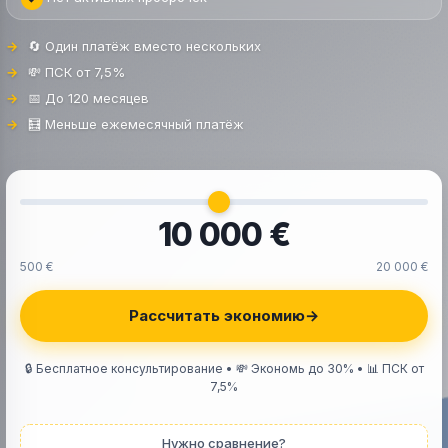
🔄 Один платёж вместо нескольких
💸 ПСК от 7,5%
📅 До 120 месяцев
🧮 Меньше ежемесячный платёж
10 000 €
500 €
20 000 €
Рассчитать экономию
→
🔒 Бесплатное консультирование • 💸 Экономь до 30% • 📊 ПСК от
7,5%
Нужно сравнение?