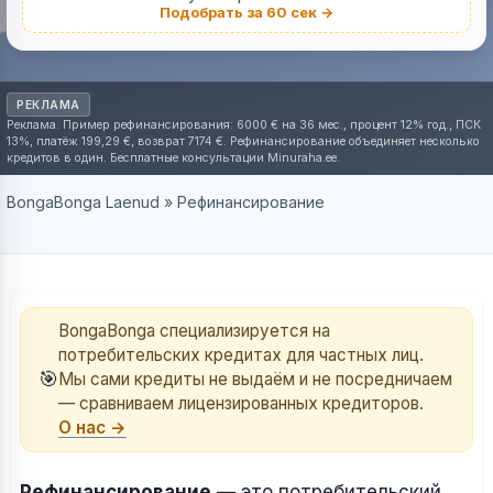
Подобрать за 60 сек →
РЕКЛАМА
Реклама. Пример рефинансирования: 6000 € на 36 мес., процент 12% год., ПСК
13%, платёж 199,29 €, возврат 7174 €. Рефинансирование объединяет несколько
кредитов в один. Бесплатные консультации Minuraha.ee.
BongaBonga Laenud
»
Рефинансирование
BongaBonga специализируется на
потребительских кредитах для частных лиц.
🎯
Мы сами кредиты не выдаём и не посредничаем
— сравниваем лицензированных кредиторов.
О нас →
Рефинансирование
— это потребительский