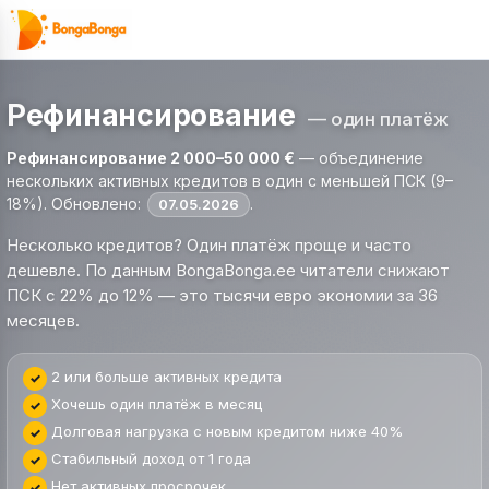
Перейти
к
содержимому
Рефинансирование
— один платёж
Рефинансирование 2 000–50 000 €
— объединение
нескольких активных кредитов в один с меньшей ПСК (9–
18%). Обновлено:
.
07.05.2026
Несколько кредитов? Один платёж проще и часто
дешевле. По данным BongaBonga.ee читатели снижают
ПСК с 22% до 12% — это тысячи евро экономии за 36
месяцев.
2 или больше активных кредита
Хочешь один платёж в месяц
Долговая нагрузка с новым кредитом ниже 40%
Стабильный доход от 1 года
Нет активных просрочек