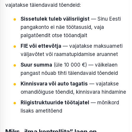
vajatakse täiendavaid tõendeid:
Sissetulek tuleb välisriigist
— Sinu Eesti
pangakonto ei näe töötasusid, vaja
palgatõendit otse tööandjalt
FIE või ettevõtja
— vajatakse maksuameti
väljavõtet või raamatupidamise aruannet
Suur summa
(üle 10 000 €) — väikelaen
pangast nõuab tihti täiendavaid tõendeid
Kinnisvara või auto tagatis
— vajatakse
omandiõiguse tõendid, kinnisvara hindamine
Riigistruktuuride töötajatel
— mõnikord
lisaks ametitõend
Miks „ilma kontrollita” laen on