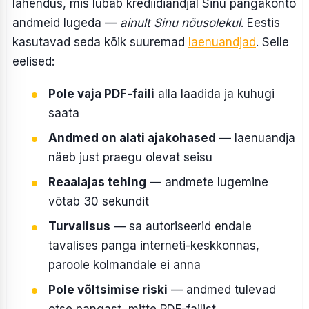
lahendus, mis lubab krediidiandjal Sinu pangakonto
andmeid lugeda —
ainult Sinu nõusolekul
. Eestis
kasutavad seda kõik suuremad
laenuandjad
. Selle
eelised:
Pole vaja PDF-faili
alla laadida ja kuhugi
saata
Andmed on alati ajakohased
— laenuandja
näeb just praegu olevat seisu
Reaalajas tehing
— andmete lugemine
võtab 30 sekundit
Turvalisus
— sa autoriseerid endale
tavalises panga interneti-keskkonnas,
paroole kolmandale ei anna
Pole võltsimise riski
— andmed tulevad
otse pangast, mitte PDF-failist