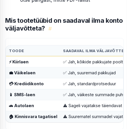
Mis tootetüübid on saadaval ilma konto
väljavõtteta?
#
TOODE
SAADAVAL ILMA VÄLJAVÕTTETA
⚡ Kiirlaen
✅ Jah, kõikide pakkujate poolt
💼 Väikelaen
✅ Jah, suuremad pakkujad
💳 Krediidikonto
✅ Jah, standardprotseduur
📱 SMS-laen
✅ Jah, väikeste summade puhul
🚗 Autolaen
⚠ Sageli vajatakse täiendavat tõ
🏠 Kinnisvara tagatisel
⚠ Suurematel summadel vajatakse