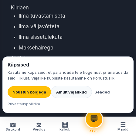
Kiirlaen
Ilma tuvastamiseta
Ilma väljavõtteta
Ilma sissetulekuta
Maksehäirega
SMS-laen
Laenu valija
Küpsised
Ilma väljavõtteta
Valime laenu Sinu parameetrite järgi
Kasutame küpsiseid, et parandada teie kogemust ja analüüsida
Ilma palgatõendita
saidi liiklust. Vajalike küpsiste kasutamine on kohustuslik.
Krediidikonto
Nõustun kõigega
Ainult vajalikud
Seaded
Ilma väljavõtteta
Laenu valija
🤖
Leian Sulle laenu 30 sek-ga ⚡
Privaatsuspoliitika
Maksehäirega
💬
📖
⚖
🧮
☰
Kasulikud lingid
Sisukord
Võrdlus
Kalkul.
Menüü
AI abi