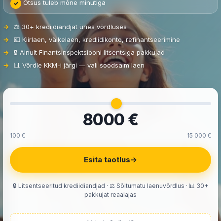
Otsus tuleb mõne minutiga
⚖️ 30+ krediidiandjat ühes võrdluses
💶 Kiirlaen, väikelaen, krediidikonto, refinantseerimine
🔒 Ainult Finantsinspektsiooni litsentsiga pakkujad
📊 Võrdle KKM-i järgi — vali soodsaim laen
8000 €
100 €
15 000 €
Esita taotlus
→
🔒 Litsentseeritud krediidiandjad · ⚖️ Sõltumatu laenuvõrdlus · 📊 30+
pakkujat reaalajas