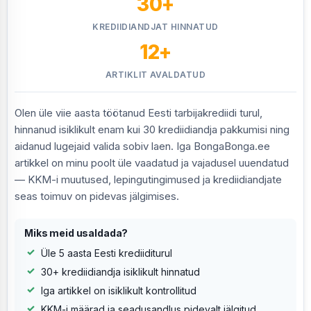
30+
KREDIIDIANDJAT HINNATUD
12+
ARTIKLIT AVALDATUD
Olen üle viie aasta töötanud Eesti tarbijakrediidi turul,
hinnanud isiklikult enam kui 30 krediidiandja pakkumisi ning
aidanud lugejaid valida sobiv laen. Iga BongaBonga.ee
artikkel on minu poolt üle vaadatud ja vajadusel uuendatud
— KKM-i muutused, lepingutingimused ja krediidiandjate
seas toimuv on pidevas jälgimises.
Miks meid usaldada?
Üle 5 aasta Eesti krediiditurul
30+ krediidiandja isiklikult hinnatud
Iga artikkel on isiklikult kontrollitud
KKM-i määrad ja seadusandlus pidevalt jälgitud