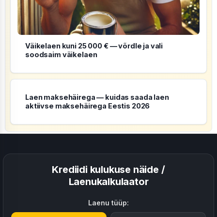
Väikelaen kuni 25 000 € — võrdle ja vali
soodsaim väikelaen
Laen maksehäirega — kuidas saada laen
aktiivse maksehäirega Eestis 2026
Krediidi kulukuse näide /
Laenukalkulaator
Laenu tüüp: