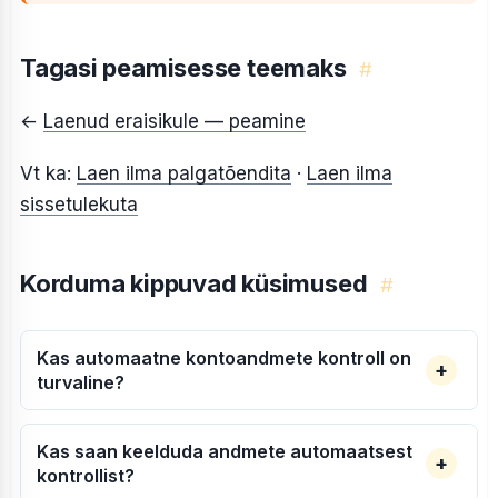
Tagasi peamisesse teemaks
#
←
Laenud eraisikule — peamine
Vt ka:
Laen ilma palgatõendita
·
Laen ilma
sissetulekuta
Korduma kippuvad küsimused
#
Kas automaatne kontoandmete kontroll on
turvaline?
Kas saan keelduda andmete automaatsest
kontrollist?