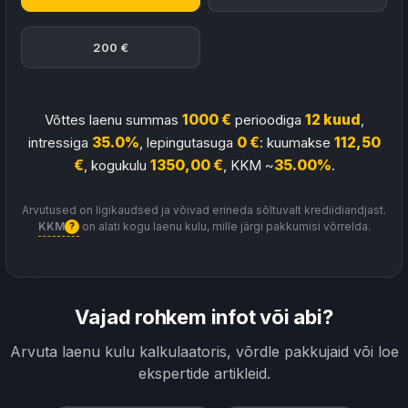
200 €
Võttes laenu summas
1000 €
perioodiga
12 kuud
,
intressiga
35.0%
, lepingutasuga
0 €
: kuumakse
112,50
€
, kogukulu
1350,00 €
, KKM ~
35.00%
.
Arvutused on ligikaudsed ja võivad erineda sõltuvalt krediidiandjast.
KKM
on alati kogu laenu kulu, mille järgi pakkumisi võrrelda.
?
Vajad rohkem infot või abi?
Arvuta laenu kulu kalkulaatoris, võrdle pakkujaid või loe
ekspertide artikleid.