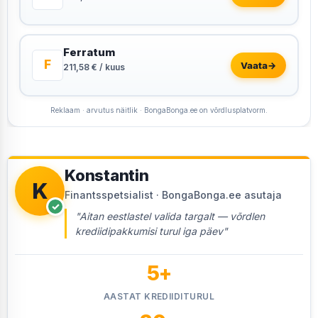
Ferratum
F
Vaata
→
211,58 € / kuus
Reklaam · arvutus näitlik · BongaBonga.ee on võrdlusplatvorm.
Konstantin
K
Finantsspetsialist · BongaBonga.ee asutaja
✓
"Aitan eestlastel valida targalt — võrdlen
krediidipakkumisi turul iga päev"
5+
AASTAT KREDIIDITURUL