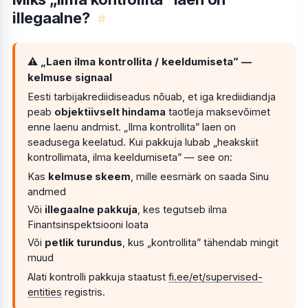
illegaalne?
#
⚠ „Laen ilma kontrollita / keeldumiseta” —
kelmuse signaal
Eesti tarbijakrediidiseadus nõuab, et iga krediidiandja
peab
objektiivselt hindama
taotleja maksevõimet
enne laenu andmist. „Ilma kontrollita” laen on
seadusega keelatud. Kui pakkuja lubab „heakskiit
kontrollimata, ilma keeldumiseta” — see on:
Kas
kelmuse skeem
, mille eesmärk on saada Sinu
andmed
Või
illegaalne pakkuja
, kes tegutseb ilma
Finantsinspektsiooni loata
Või
petlik turundus
, kus „kontrollita” tähendab mingit
muud
Alati kontrolli pakkuja staatust
fi.ee/et/supervised-
entities
registris.