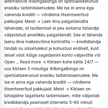
alternatiivid
🎯BongaBonga on spetsialiseerunud
eraisiku tarbimislaenudele. Me ise ei anna ega
vahenda krediiti — võrdleme litsentseeritud
pakkujaid. Meist → Laen ilma palgatõendita
tähendab, et taotlemisel ei pea esitama tööandja
väljastatud ametlikku palgatõendit. See ei tähenda
laenu ilma maksevõime kontrollita — krediidiandja
hindab su sissetulekut ja kohustusi endiselt, kuid
teisel viisil: kõige sagedamini konto väljavõtte või
Open ... Read more
→
Kiirlaen kohe kätte 24/7 —
uus kiirlaen 5 minutiga
🎯BongaBonga on
spetsialiseerunud eraisiku tarbimislaenudele. Me
ise ei anna ega vahenda krediiti — võrdleme
litsentseeritud pakkujaid. Meist → Kiirlaen on
lühiajaline tagatiseta tarbimislaen, mille väljastab
krediidiandja peamiselt internetis 5–60 minuti