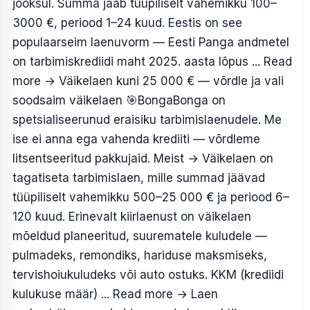
jooksul. Summa jääb tüüpiliselt vahemikku 100–
3000 €, periood 1–24 kuud. Eestis on see
populaarseim laenuvorm — Eesti Panga andmetel
on tarbimiskrediidi maht 2025. aasta lõpus ... Read
more
→
Väikelaen kuni 25 000 € — võrdle ja vali
soodsaim väikelaen
🎯BongaBonga on
spetsialiseerunud eraisiku tarbimislaenudele. Me
ise ei anna ega vahenda krediiti — võrdleme
litsentseeritud pakkujaid. Meist → Väikelaen on
tagatiseta tarbimislaen, mille summad jäävad
tüüpiliselt vahemikku 500–25 000 € ja periood 6–
120 kuud. Erinevalt kiirlaenust on väikelaen
mõeldud planeeritud, suurematele kuludele —
pulmadeks, remondiks, hariduse maksmiseks,
tervishoiukuludeks või auto ostuks. KKM (krediidi
kulukuse määr) ... Read more
→
Laen