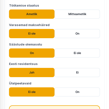
Töötamise staatus
Ametlik
Mitteametlik
Varasemad maksehäired
Ei ole
On
Säästude olemasolu
On
Ei ole
Eesti residentsus
Jah
Ei
Ülalpeetavaid
Ei ole
On