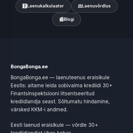
🧮
⚖
Laenukalkulaator
Laenuvõrdlus
📰
Blogi
BongaBonga.ee
BongaBonga.ee — laenuteenus eraisikule
Eestis: aitame leida sobivaima krediidi 30+
Finantsinspektsiooni litsentseeritud
krediidiandja seast. Sõltumatu hindamine,
värsked KKM-i andmed.
Eesti laenud eraisikule — võrdle 30+