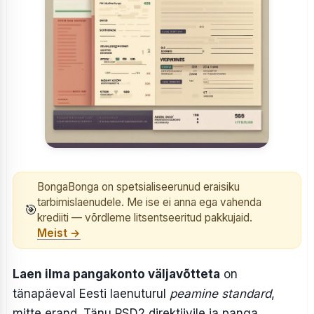
BongaBonga on spetsialiseerunud eraisiku
tarbimislaenudele. Me ise ei anna ega vahenda
🎯
krediiti — võrdleme litsentseeritud pakkujaid.
Meist →
Laen ilma pangakonto väljavõtteta
on
tänapäeval Eesti laenuturul
peamine standard
,
mitte erand. Tänu PSD2 direktiivile ja panga