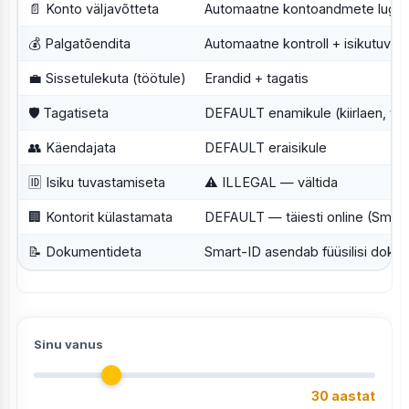
📄 Konto väljavõtteta
Automaatne kontoandmete luge
💰 Palgatõendita
Automaatne kontroll + isikutuvas
💼 Sissetulekuta (töötule)
Erandid + tagatis
🛡 Tagatiseta
DEFAULT enamikule (kiirlaen, vä
👥 Käendajata
DEFAULT eraisikule
🆔 Isiku tuvastamiseta
⚠ ILLEGAL — vältida
🏢 Kontorit külastamata
DEFAULT — täiesti online (Smart
📝 Dokumentideta
Smart-ID asendab füüsilisi doku
Sinu vanus
30 aastat