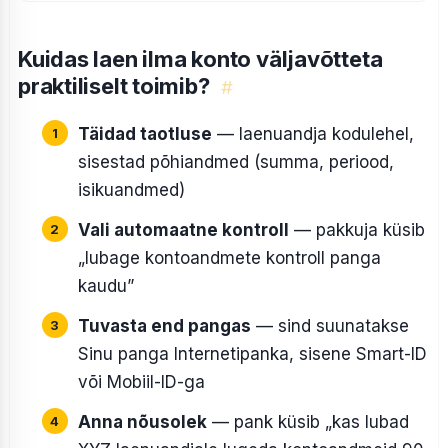
Kuidas laen ilma konto väljavõtteta
praktiliselt toimib?
#
Täidad taotluse
— laenuandja kodulehel,
sisestad põhiandmed (summa, periood,
isikuandmed)
Vali automaatne kontroll
— pakkuja küsib
„lubage kontoandmete kontroll panga
kaudu”
Tuvasta end pangas
— sind suunatakse
Sinu panga Internetipanka, sisene Smart-ID
või Mobiil-ID-ga
Anna nõusolek
— pank küsib „kas lubad