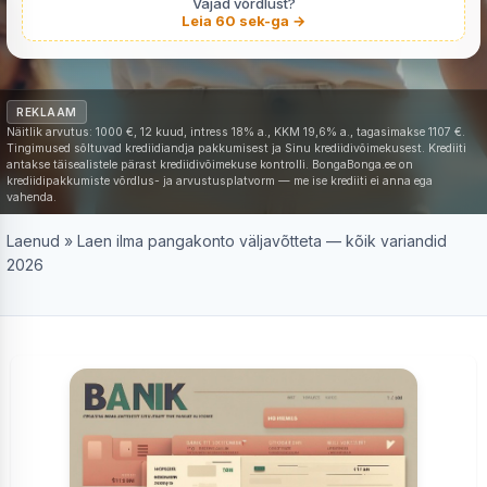
Vajad võrdlust?
Leia 60 sek-ga →
REKLAAM
Näitlik arvutus: 1000 €, 12 kuud, intress 18% a., KKM 19,6% a., tagasimakse 1107 €.
Tingimused sõltuvad krediidiandja pakkumisest ja Sinu krediidivõimekusest. Krediiti
antakse täisealistele pärast krediidivõimekuse kontrolli. BongaBonga.ee on
krediidipakkumiste võrdlus- ja arvustusplatvorm — me ise krediiti ei anna ega
vahenda.
Laenud
»
Laen ilma pangakonto väljavõtteta — kõik variandid
2026