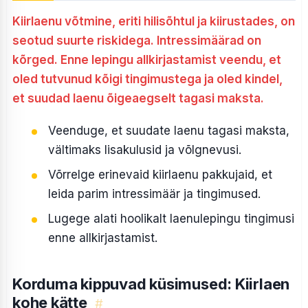
Kiirlaenu võtmine, eriti hilisõhtul ja kiirustades, on
seotud suurte riskidega. Intressimäärad on
kõrged. Enne lepingu allkirjastamist veendu, et
oled tutvunud kõigi tingimustega ja oled kindel,
et suudad laenu õigeaegselt tagasi maksta.
Veenduge, et suudate laenu tagasi maksta,
vältimaks lisakulusid ja võlgnevusi.
Võrrelge erinevaid kiirlaenu pakkujaid, et
leida parim intressimäär ja tingimused.
Lugege alati hoolikalt laenulepingu tingimusi
enne allkirjastamist.
Korduma kippuvad küsimused: Kiirlaen
kohe kätte
#