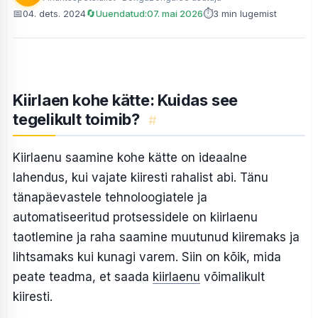
📅
🔄
⏱
04. dets. 2024
Uuendatud:
07. mai 2026
3 min lugemist
Kiirlaen kohe kätte: Kuidas see
tegelikult toimib?
#
Kiirlaenu saamine kohe kätte on ideaalne
lahendus, kui vajate kiiresti rahalist abi. Tänu
tänapäevastele tehnoloogiatele ja
automatiseeritud protsessidele on kiirlaenu
taotlemine ja raha saamine muutunud kiiremaks ja
lihtsamaks kui kunagi varem. Siin on kõik, mida
peate teadma, et saada
kiirlaenu
võimalikult
kiiresti.