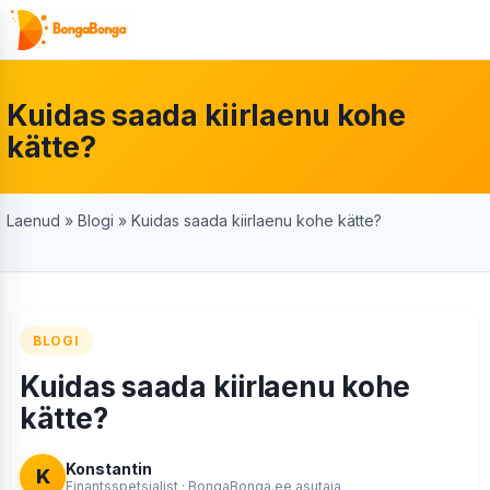
Skip
to
content
Kuidas saada kiirlaenu kohe
kätte?
Laenud
»
Blogi
»
Kuidas saada kiirlaenu kohe kätte?
BLOGI
Kuidas saada kiirlaenu kohe
kätte?
Konstantin
K
Finantsspetsialist · BongaBonga.ee asutaja