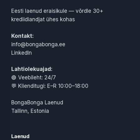
Eesti laenud eraisikule — võrdle 30+
krediidiandjat ühes kohas
Kontakt:
info@bongabonga.ee
LinkedIn
Lahtiolekuajad:
🟢
Veebileht: 24/7
💬
Klienditugi: E–R 10:00–18:00
BongaBonga Laenud
Tallinn
,
Estonia
Laenud