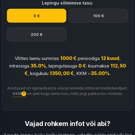
Lepingu sõlmimise tasu:
0 €
100 €
200 €
Võttes laenu summas
1000 €
perioodiga
12 kuud
,
intressiga
35.0%
, lepingutasuga
0 €
: kuumakse
112,50
€
, kogukulu
1350,00 €
, KKM ~
35.00%
.
Arvutused on ligikaudsed ja võivad erineda sõltuvalt krediidiandjast.
KKM
on alati kogu laenu kulu, mille järgi pakkumisi võrrelda.
?
Vajad rohkem infot või abi?
Arvuta laenu kulu kalkulaatoris, võrdle pakkujaid või loe