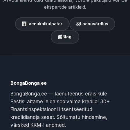
ekspertide artikleid.
🧮
⚖
Laenukalkulaator
Laenuvõrdlus
📰
Blogi
BongaBonga.ee
BongaBonga.ee — laenuteenus eraisikule
Eestis: aitame leida sobivaima krediidi 30+
Finantsinspektsiooni litsentseeritud
krediidiandja seast. Sõltumatu hindamine,
värsked KKM-i andmed.