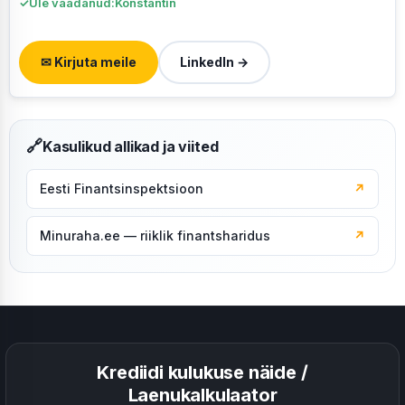
✓
Üle vaadanud:
Konstantin
✉ Kirjuta meile
LinkedIn →
🔗
Kasulikud allikad ja viited
Eesti Finantsinspektsioon
↗
Minuraha.ee — riiklik finantsharidus
↗
Krediidi kulukuse näide /
Laenukalkulaator