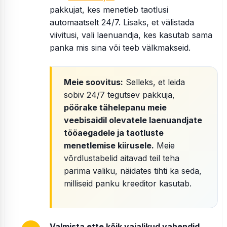
pakkujat, kes menetleb taotlusi
automaatselt 24/7. Lisaks, et välistada
viivitusi, vali laenuandja, kes kasutab sama
panka mis sina või teeb välkmakseid.
Meie soovitus:
Selleks, et leida
sobiv 24/7 tegutsev pakkuja,
pöörake tähelepanu meie
veebisaidil olevatele laenuandjate
tööaegadele ja taotluste
menetlemise kiirusele.
Meie
võrdlustabelid aitavad teil teha
parima valiku, näidates tihti ka seda,
milliseid panku kreeditor kasutab.
Valmista ette kõik vajalikud vahendid.