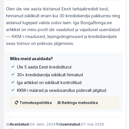
Olen üle viie aasta töötanud Eesti tarbijakrediidi turul,
hinnanud isiklikult enam kui 30 krediidiandja pakkumisi ning
aidanud lugejaid valida sobiv laen. Iga BongaBonga.ee
artikkel on minu poolt üle vaadatud ja vajadusel uuendatud
— KKM-i muutused, lepingutingimused ja krediidiandjate
seas toimuv on pidevas jälgimises.
Miks meid usaldada?
Üle 5 aasta Eesti krediiditurul
30+ krediidiandja isiklikult hinnatud
Iga artikkel on isiklikult kontrollitud
KKM-i määrad ja seadusandlus pidevalt jälgitud
📋 Toimetuspoliitika
·
⚖️ Reitingu metoodika
📅
Avaldatud:
04. dets. 2024
🔄
Uuendatud:
07. mai 2026