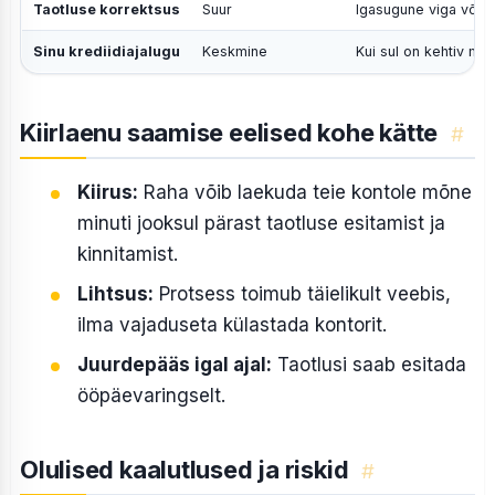
Taotluse korrektsus
Suur
Igasugune viga või e
Sinu krediidiajalugu
Keskmine
Kui sul on kehtiv ma
Kiirlaenu saamise eelised kohe kätte
#
Kiirus:
Raha võib laekuda teie kontole mõne
minuti jooksul pärast taotluse esitamist ja
kinnitamist.
Lihtsus:
Protsess toimub täielikult veebis,
ilma vajaduseta külastada kontorit.
Juurdepääs igal ajal:
Taotlusi saab esitada
ööpäevaringselt.
Olulised kaalutlused ja riskid
#