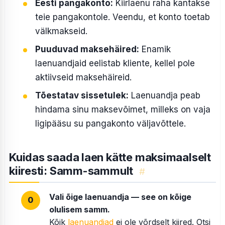
Eesti pangakonto:
Kiirlaenu raha kantakse
teie pangakontole. Veendu, et konto toetab
välkmakseid.
Puuduvad maksehäired:
Enamik
laenuandjaid eelistab kliente, kellel pole
aktiivseid maksehäireid.
Tõestatav sissetulek:
Laenuandja peab
hindama sinu maksevõimet, milleks on vaja
ligipääsu su pangakonto väljavõttele.
Kuidas saada laen kätte maksimaalselt
kiiresti: Samm-sammult
#
Vali õige laenuandja — see on kõige
olulisem samm.
Kõik
laenuandjad
ei ole võrdselt kiired. Otsi