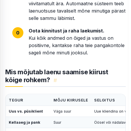
viivitamatult ära. Automaatne süsteem teeb
laenuotsuse tavaliselt mõne minutiga pärast
selle sammu läbimist.
Oota kinnitust ja raha laekumist.
Kui kõik andmed on õiged ja vastus on
positiivne, kantakse raha teie pangakontole
sageli mõne minuti jooksul.
Mis mõjutab laenu saamise kiirust
kõige rohkem?
#
TEGUR
MÕJU KIIRUSELE
SELGITUS
Uus vs. püsiklient
Väga suur
Uue kliendina on vaja
Kellaaeg ja pank
Suur
Öösel või nädalavahe