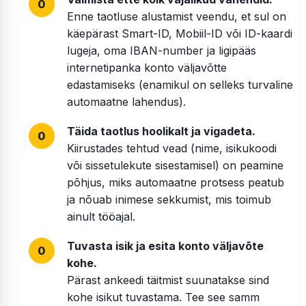
Enne taotluse alustamist veendu, et sul on
käepärast Smart-ID, Mobiil-ID või ID-kaardi
lugeja, oma IBAN-number ja ligipääs
internetipanka konto väljavõtte
edastamiseks (enamikul on selleks turvaline
automaatne lahendus).
Täida taotlus hoolikalt ja vigadeta.
Kiirustades tehtud vead (nime, isikukoodi
või sissetulekute sisestamisel) on peamine
põhjus, miks automaatne protsess peatub
ja nõuab inimese sekkumist, mis toimub
ainult tööajal.
Tuvasta isik ja esita konto väljavõte
kohe.
Pärast ankeedi täitmist suunatakse sind
kohe isikut tuvastama. Tee see samm