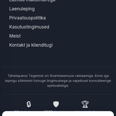
Laenuleping
Privaatsuspolitika
Kasutustingimused
Meist
Kontakt ja klienditugi
Tähelepanu! Tegemist on finantsteenuse reklaamiga. Enne iga
lepingu sõlmimist tutvuge tingimustega ja vajadusel konsulteerige
spetsialistiga.
🔒
🛡️
🏆
SSL krüpteerimine
GDPR järgimine
Litsentsitud
partnerid