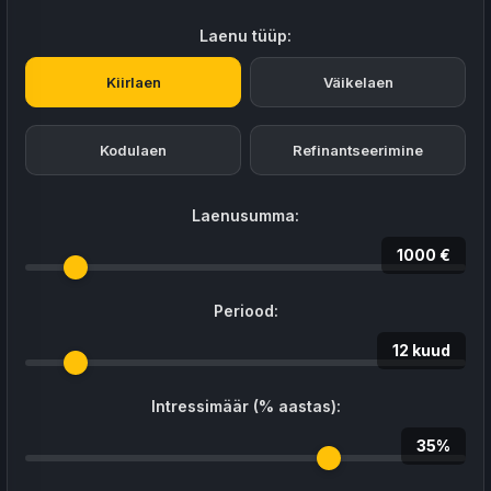
Laenu tüüp:
Kiirlaen
Väikelaen
Kodulaen
Refinantseerimine
Laenusumma:
1000 €
Periood:
12 kuud
Intressimäär (% aastas):
35%