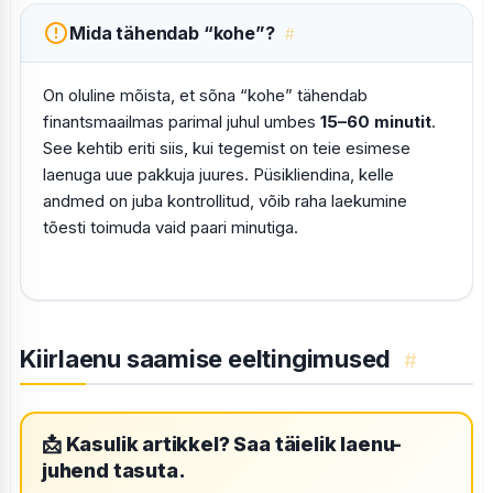
Mida tähendab “kohe”?
#
On oluline mõista, et sõna “kohe” tähendab
finantsmaailmas parimal juhul umbes
15–60 minutit
.
See kehtib eriti siis, kui tegemist on teie esimese
laenuga uue pakkuja juures. Püsikliendina, kelle
andmed on juba kontrollitud, võib raha laekumine
tõesti toimuda vaid paari minutiga.
Kiirlaenu saamise eeltingimused
#
📩 Kasulik artikkel? Saa täielik laenu-
juhend tasuta.