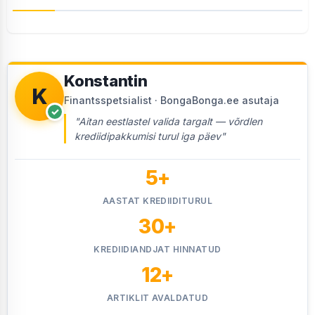
Konstantin
K
Finantsspetsialist · BongaBonga.ee asutaja
✓
"Aitan eestlastel valida targalt — võrdlen
krediidipakkumisi turul iga päev"
5+
AASTAT KREDIIDITURUL
30+
KREDIIDIANDJAT HINNATUD
12+
ARTIKLIT AVALDATUD