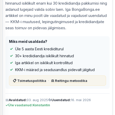
hinnanud isiklikult enam kui 30 krediidiandja pakkumisi ning
aidanud lugejaid valida sobiv laen. Iga BongaBonga.ee
artikkel on minu poolt üle vaadatud ja vajadusel uuendatud
— KKM-i muutused, lepingutingimused ja krediidiandjate
seas toimuv on pidevas jälgimises.
Miks meid usaldada?
Üle 5 aasta Eesti krediiditurul
30+ krediidiandja isiklikult hinnatud
Iga artikkel on isiklikult kontrollitud
KKM-i määrad ja seadusandlus pidevalt jälgitud
📋 Toimetuspoliitika
·
⚖️ Reitingu metoodika
📅
Avaldatud:
03. aug 2025
🔄
Uuendatud:
16. mai 2026
✓
Üle vaadanud:
Konstantin