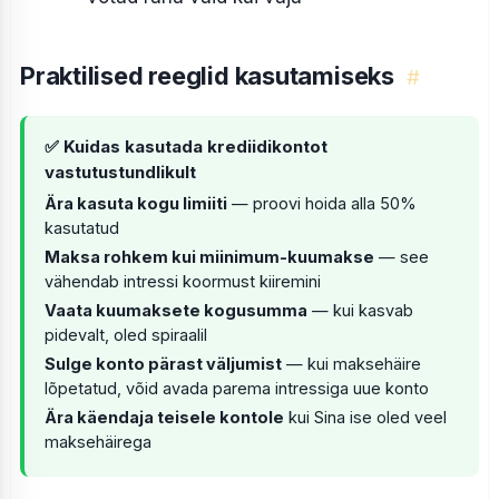
Praktilised reeglid kasutamiseks
#
✅ Kuidas kasutada krediidikontot
vastutustundlikult
Ära kasuta kogu limiiti
— proovi hoida alla 50%
kasutatud
Maksa rohkem kui miinimum-kuumakse
— see
vähendab intressi koormust kiiremini
Vaata kuumaksete kogusumma
— kui kasvab
pidevalt, oled spiraalil
Sulge konto pärast väljumist
— kui maksehäire
lõpetatud, võid avada parema intressiga uue konto
Ära käendaja teisele kontole
kui Sina ise oled veel
maksehäirega