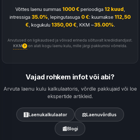
Võttes laenu summas
1000 €
perioodiga
12 kuud
,
intressiga
35.0%
, lepingutasuga
0 €
: kuumakse
112,50
€
, kogukulu
1350,00 €
, KKM ~
35.00%
.
Arvutused on ligikaudsed ja võivad erineda sõltuvalt krediidiandjast.
KKM
on alati kogu laenu kulu, mille järgi pakkumisi võrrelda.
?
Vajad rohkem infot või abi?
Arvuta laenu kulu kalkulaatoris, võrdle pakkujaid või loe
ekspertide artikleid.
🧮
⚖
Laenukalkulaator
Laenuvõrdlus
📰
Blogi