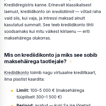
Krediidiregistris kanne. Erinevalt klassikalisest
laenust, krediidikonto on
krediidilimiit
— võtad raha
vaid siis, kui vaja, ja intressi maksad ainult
kasutatud summalt. See teeb krediidikonto tihti
soodsamaks kui mitu väikest kiirlaenu — eriti
maksehäirega olukorras.
Mis on krediidikonto ja miks see sobib
maksehäirega taotlejale?
#
Krediidikonto
toimib nagu virtuaalne krediitkaart,
ilma plastist kaardita:
Limiit:
100–5 000 € (maksehäirega
tüüpiliselt 300–1 500 €)
Periood:
avatud — kuni Sa ise lõpetad