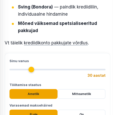
Sving (Bondora)
— paindlik krediidiliin,
individuaalne hindamine
Mõned väiksemad spetsialiseeritud
pakkujad
Vt täielik
krediidikonto pakkujate võrdlus
.
Sinu vanus
30 aastat
Töötamise staatus
Ametlik
Mitteametlik
Varasemad maksehäired
Ei ole
On