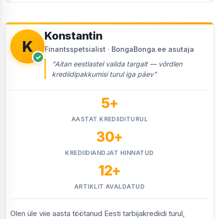
Konstantin
K
Finantsspetsialist · BongaBonga.ee asutaja
✓
"Aitan eestlastel valida targalt — võrdlen
krediidipakkumisi turul iga päev"
5+
AASTAT KREDIIDITURUL
30+
KREDIIDIANDJAT HINNATUD
12+
ARTIKLIT AVALDATUD
Olen üle viie aasta töötanud Eesti tarbijakrediidi turul,