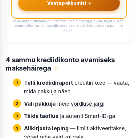
Vaata pakkumisi →
Kalkulaatori tulemus on informatiivne hinnang ja ei ole tagatis laenu
saamiseks. Iga laenuandja teeb oma krediidiotsuse oma poliitika
alusel.
4 sammu krediidikonto avamiseks
maksehäirega
#
Telli krediidiraport
creditinfo.ee — vaata,
mida pakkuja näeb
Vali pakkuja
meie
võrdluse järgi
Täida taotlus
ja autenti Smart-ID-ga
Allkirjasta leping
— limiit aktiveeritakse,
võtad raha vaid kui vaja