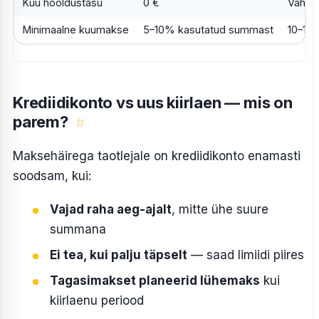
Kuu hooldustasu
0 €
Vahel 
Minimaalne kuumakse
5–10% kasutatud summast
10–15
Krediidikonto vs uus kiirlaen — mis on
parem?
#
Maksehäirega taotlejale on krediidikonto enamasti
soodsam, kui:
Vajad raha aeg-ajalt
, mitte ühe suure
summana
Ei tea, kui palju täpselt
— saad limiidi piires
Tagasimakset planeerid lühemaks
kui
kiirlaenu periood