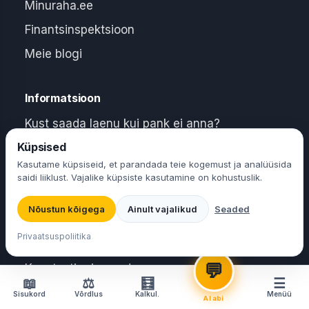
Minuraha.ee
Finantsinspektsioon
Meie blogi
Informatsioon
Kust saada laenu kui pank ei anna?
Laenu valija
Küpsised
Kuidas saada kiirlaenu kohe kätte?
Valime laenu Sinu parameetrite järgi
Kasutame küpsiseid, et parandada teie kogemust ja analüüsida
Kiirlaenu refinantseerimine
saidi liiklust. Vajalike küpsiste kasutamine on kohustuslik.
Laenud maksehäirega
Nõustun kõigega
Laenu valija
Ainult vajalikud
Seaded
🤖
Laenuleping
Leian Sulle parima kiirlaenu 30
sek-ga ⚡
Privaatsuspoliitika
Privaatsuspolitika
💬
Kasutustingimused
📖
⚖
🧮
☰
Meist
Sisukord
Võrdlus
Kalkul.
Menüü
AI abi