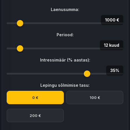
Laenusumma:
1000 €
Periood:
12 kuud
Intressimäär (% aastas):
35%
Lepingu sõlmimise tasu:
0 €
100 €
200 €