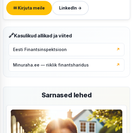
✉ Kirjuta meile
LinkedIn →
🔗
Kasulikud allikad ja viited
Eesti Finantsinspektsioon
↗
Minuraha.ee — riiklik finantsharidus
↗
Sarnased lehed