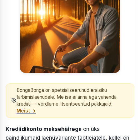
BongaBonga on spetsialiseerunud eraisiku
tarbimislaenudele. Me ise ei anna ega vahenda
🎯
krediiti — võrdleme litsentseeritud pakkujaid.
Meist →
Krediidikonto maksehäirega
on üks
paindlikumaid laenuvariante taotlejatele, kellel on