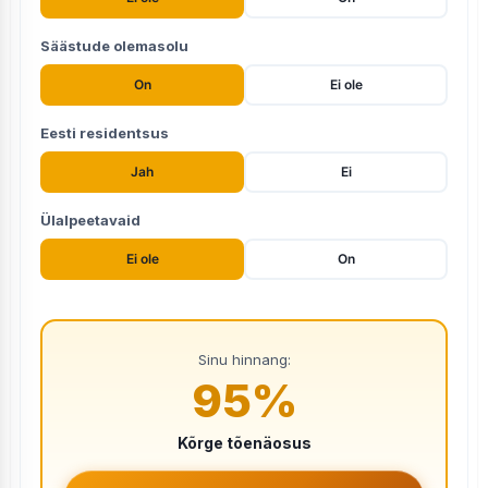
Säästude olemasolu
On
Ei ole
Eesti residentsus
Jah
Ei
Ülalpeetavaid
Ei ole
On
Sinu hinnang:
95
%
Kõrge tõenäosus