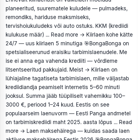
planeeritud, suurematele kuludele — pulmadeks,
remondiks, hariduse maksmiseks,
tervishoiukuludeks või auto ostuks. KKM (krediidi
kulukuse määr) ... Read more
→
Kiirlaen kohe kätte
24/7 — uus kiirlaen 5 minutiga
🎯BongaBonga on
spetsialiseerunud eraisiku tarbimislaenudele. Me
ise ei anna ega vahenda krediiti — võrdleme
litsentseeritud pakkujaid. Meist → Kiirlaen on
lühiajaline tagatiseta tarbimislaen, mille väljastab
krediidiandja peamiselt internetis 5–60 minuti
jooksul. Summa jääb tüüpiliselt vahemikku 100–
3000 €, periood 1–24 kuud. Eestis on see
populaarseim laenuvorm — Eesti Panga andmetel
on tarbimiskrediidi maht 2025. aasta lõpus ... Read
more
→
Laen maksehäirega — kuidas saada laen
aktiivse maksehäirega Eestis 2026
🎯BongaBonga