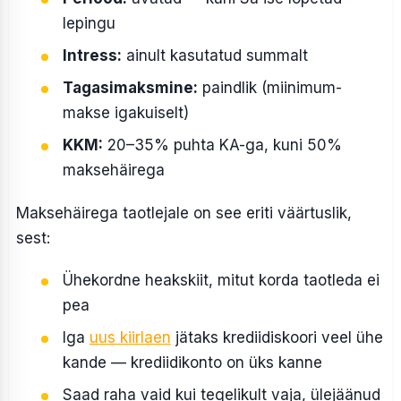
lepingu
Intress:
ainult kasutatud summalt
Tagasimaksmine:
paindlik (miinimum-
makse igakuiselt)
KKM:
20–35% puhta KA-ga, kuni 50%
maksehäirega
Maksehäirega taotlejale on see eriti väärtuslik,
sest:
Ühekordne heakskiit, mitut korda taotleda ei
pea
Iga
uus kiirlaen
jätaks krediidiskoori veel ühe
kande — krediidikonto on üks kanne
Saad raha vaid kui tegelikult vaja, ülejäänud