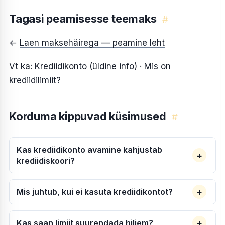
Tagasi peamisesse teemaks
#
←
Laen maksehäirega — peamine leht
Vt ka:
Krediidikonto (üldine info)
·
Mis on
krediidilimiit?
Korduma kippuvad küsimused
#
Kas krediidikonto avamine kahjustab
krediidiskoori?
Mis juhtub, kui ei kasuta krediidikontot?
Kas saan limiit suurendada hiljem?