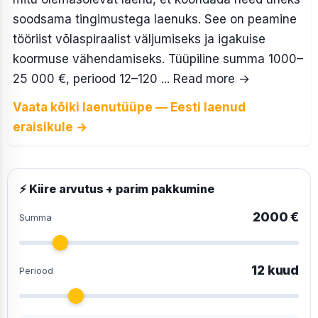
soodsama tingimustega laenuks. See on peamine
tööriist võlaspiraalist väljumiseks ja igakuise
koormuse vähendamiseks. Tüüpiline summa 1000–
25 000 €, periood 12–120 ... Read more
→
Vaata kõiki laenutüüpe — Eesti laenud
eraisikule →
⚡ Kiire arvutus + parim pakkumine
2000 €
Summa
12 kuud
Periood