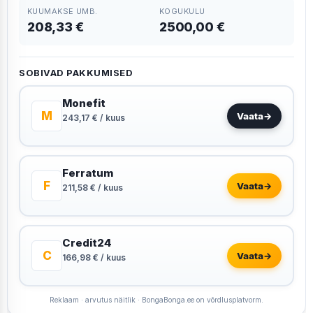
KUUMAKSE UMB.
KOGUKULU
208,33 €
2500,00 €
SOBIVAD PAKKUMISED
Monefit
M
Vaata
→
243,17 € / kuus
Ferratum
F
Vaata
→
211,58 € / kuus
Credit24
C
Vaata
→
166,98 € / kuus
Reklaam · arvutus näitlik · BongaBonga.ee on võrdlusplatvorm.