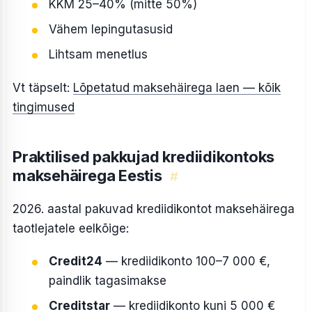
KKM 25–40% (mitte 50%)
Vähem lepingutasusid
Lihtsam menetlus
Vt täpselt:
Lõpetatud maksehäirega laen — kõik
tingimused
Praktilised pakkujad krediidikontoks
maksehäirega Eestis
#
2026. aastal pakuvad krediidikontot maksehäirega
taotlejatele eelkõige:
Credit24
— krediidikonto 100–7 000 €,
paindlik tagasimakse
Creditstar
— krediidikonto kuni 5 000 €