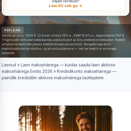
Vajad võrdlust?
Leia 60 sek-ga →
REKLAAM
Näitlik arvutus: 1000 €, 12 kuud, intress 18% a., KKM 19,6% a., tagasimakse 1107 €.
Tingimused sõltuvad krediidiandja pakkumisest ja Sinu krediidivõimekusest. Krediiti
antakse täisealistele pärast krediidivõimekuse kontrolli. BongaBonga.ee on
krediidipakkumiste võrdlus- ja arvustusplatvorm — me ise krediiti ei anna ega
vahenda.
Laenud
»
Laen maksehäirega — kuidas saada laen aktiivse
maksehäirega Eestis 2026
»
Krediidikonto maksehäirega —
paindlik krediidiliin aktiivse maksehäirega taotlejatele