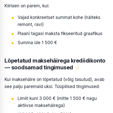
Kiirlaen on parem, kui:
Vajad konkreetset summat kohe (näiteks
remont, ravi)
Plaani tagasi maksta fikseeritud graafikus
Summa üle 1 500 €
Lõpetatud maksehäirega krediidikonto
— soodsamad tingimused
#
Kui maksehäire on lõpetatud (võlg tasutud), avab
see palju paremaid uksi. Tüüpilised tingimused:
Limiit kuni 3 000 € (mitte 1 500 € nagu
aktiivse maksehäirega)