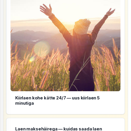
Kiirlaen kohe kätte 24/7 — uus kiirlaen 5
minutiga
Laen maksehäirega — kuidas saada laen