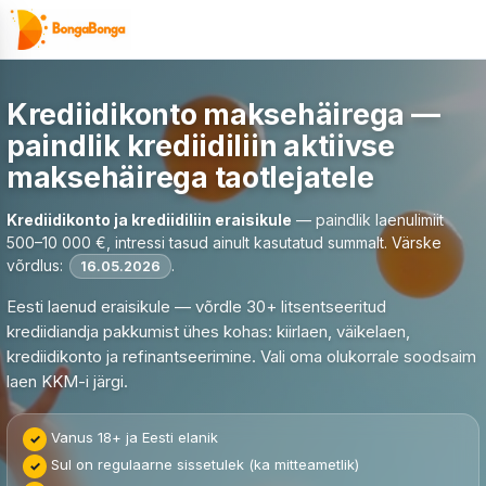
Skip
to
content
Krediidikonto maksehäirega —
paindlik krediidiliin aktiivse
maksehäirega taotlejatele
Krediidikonto ja krediidiliin eraisikule
— paindlik laenulimiit
500–10 000 €, intressi tasud ainult kasutatud summalt. Värske
võrdlus:
.
16.05.2026
Eesti laenud eraisikule — võrdle 30+ litsentseeritud
krediidiandja pakkumist ühes kohas: kiirlaen, väikelaen,
krediidikonto ja refinantseerimine. Vali oma olukorrale soodsaim
laen KKM-i järgi.
Vanus 18+ ja Eesti elanik
Sul on regulaarne sissetulek (ka mitteametlik)