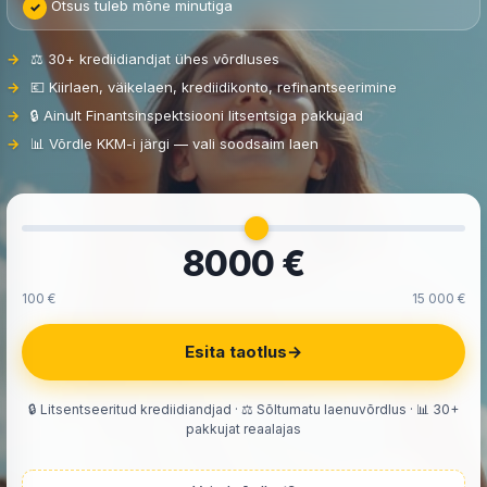
Otsus tuleb mõne minutiga
⚖️ 30+ krediidiandjat ühes võrdluses
💶 Kiirlaen, väikelaen, krediidikonto, refinantseerimine
🔒 Ainult Finantsinspektsiooni litsentsiga pakkujad
📊 Võrdle KKM-i järgi — vali soodsaim laen
8000 €
100 €
15 000 €
Esita taotlus
→
🔒 Litsentseeritud krediidiandjad · ⚖️ Sõltumatu laenuvõrdlus · 📊 30+
pakkujat reaalajas