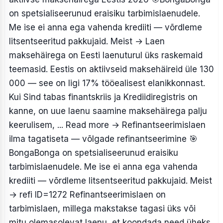
on spetsialiseerunud eraisiku tarbimislaenudele.
Me ise ei anna ega vahenda krediiti — võrdleme
litsentseeritud pakkujaid. Meist → Laen
maksehäirega on Eesti laenuturul üks raskemaid
teemasid. Eestis on aktiivseid maksehäireid üle 130
000 — see on ligi 17% tööealisest elanikkonnast.
Kui Sind tabas finantskriis ja Krediidiregistris on
kanne, on uue laenu saamine maksehäirega palju
keerulisem, ... Read more
→
Refinantseerimislaen
ilma tagatiseta — võlgade refinantseerimine
🎯
BongaBonga on spetsialiseerunud eraisiku
tarbimislaenudele. Me ise ei anna ega vahenda
krediiti — võrdleme litsentseeritud pakkujaid. Meist
→ refi ID=1272 Refinantseerimislaen on
tarbimislaen, millega makstakse tagasi üks või
mitu olemasolevat laenu, et koondada need üheks