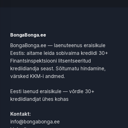
BongaBonga.ee
BongaBonga.ee — laenuteenus eraisikule
Eestis: aitame leida sobivaima krediidi 30+
Finantsinspektsiooni litsentseeritud
krediidiandja seast. Sõltumatu hindamine,
värsked KKM-i andmed.
Eesti laenud eraisikule — võrdle 30+
krediidiandjat ühes kohas
Kontakt:
info@bongabonga.ee