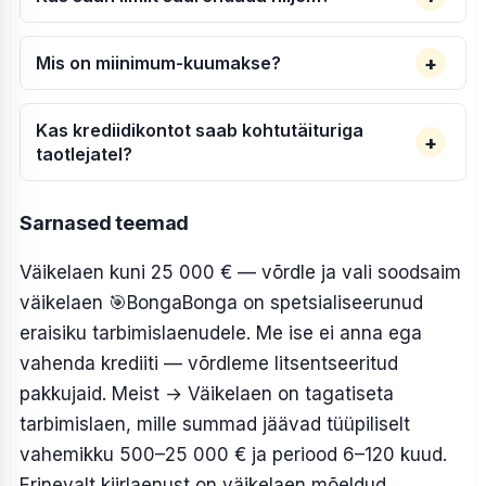
Mis on miinimum-kuumakse?
Kas krediidikontot saab kohtutäituriga
taotlejatel?
Sarnased teemad
Väikelaen kuni 25 000 € — võrdle ja vali soodsaim
väikelaen
🎯BongaBonga on spetsialiseerunud
eraisiku tarbimislaenudele. Me ise ei anna ega
vahenda krediiti — võrdleme litsentseeritud
pakkujaid. Meist → Väikelaen on tagatiseta
tarbimislaen, mille summad jäävad tüüpiliselt
vahemikku 500–25 000 € ja periood 6–120 kuud.
Erinevalt kiirlaenust on väikelaen mõeldud