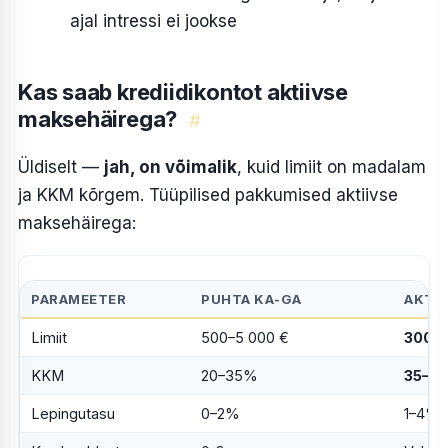
ajal intressi ei jookse
Kas saab krediidikontot aktiivse
maksehäirega?
#
Üldiselt —
jah, on võimalik
, kuid limiit on madalam
ja KKM kõrgem. Tüüpilised pakkumised aktiivse
maksehäirega:
PARAMEETER
PUHTA KA-GA
AKTI
Limiit
500–5 000 €
300–1
KKM
20–35%
35–5
Lepingutasu
0–2%
1–4%