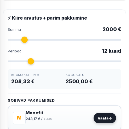
⚡ Kiire arvutus + parim pakkumine
2000 €
Summa
12 kuud
Periood
KUUMAKSE UMB.
KOGUKULU
208,33 €
2500,00 €
SOBIVAD PAKKUMISED
Monefit
M
Vaata
→
243,17 € / kuus