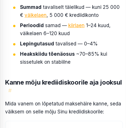
Summad
tavaliselt täielikud — kuni 25 000
€
väikelaen
, 5 000 € krediidikonto
Perioodid
samad —
kiirlaen
1–24 kuud,
väikelaen 6–120 kuud
Lepingutasud
tavalised — 0–4%
Heakskiidu tõenäosus
~70–85% kui
sissetulek on stabiilne
Kanne mõju krediidiskoorile aja jooksul
#
Mida vanem on lõpetatud maksehäire kanne, seda
väiksem on selle mõju Sinu krediidiskoorile: