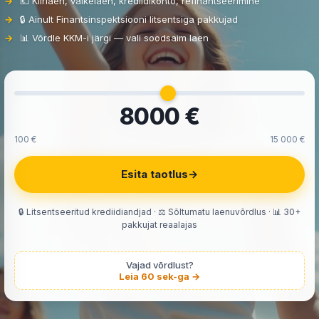
💶 Kiirlaen, väikelaen, krediidikonto, refinantseerimine
🔒 Ainult Finantsinspektsiooni litsentsiga pakkujad
📊 Võrdle KKM-i järgi — vali soodsaim laen
8000 €
100 €
15 000 €
Esita taotlus
→
🔒 Litsentseeritud krediidiandjad · ⚖️ Sõltumatu laenuvõrdlus · 📊 30+
pakkujat reaalajas
Vajad võrdlust?
Leia 60 sek-ga →