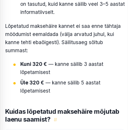
on tasutud, kuid kanne säilib veel 3–5 aastat
informatiivselt.
Lõpetatud maksehäire kannet ei saa enne tähtaja
möödumist eemaldada (välja arvatud juhul, kui
kanne tehti ebaõigesti). Säilitusaeg sõltub
summast:
Kuni 320 €
— kanne säilib 3 aastat
lõpetamisest
Üle 320 €
— kanne säilib 5 aastat
lõpetamisest
Kuidas lõpetatud maksehäire mõjutab
laenu saamist?
#