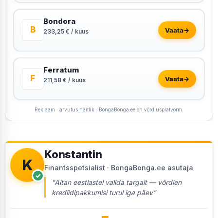
Bondora
B
Vaata
→
233,25 € / kuus
Ferratum
F
Vaata
→
211,58 € / kuus
Reklaam · arvutus näitlik · BongaBonga.ee on võrdlusplatvorm.
Konstantin
K
Finantsspetsialist · BongaBonga.ee asutaja
✓
"Aitan eestlastel valida targalt — võrdlen
krediidipakkumisi turul iga päev"