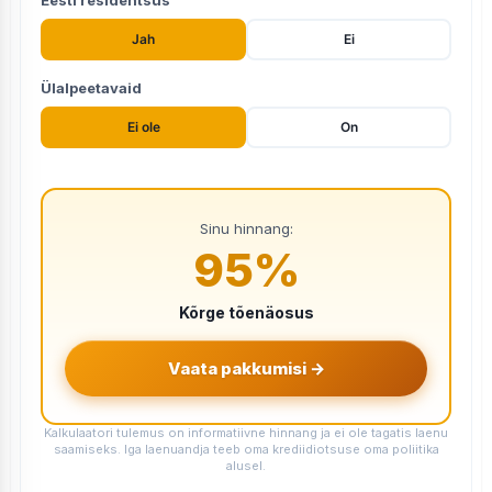
Jah
Ei
Ülalpeetavaid
Ei ole
On
Sinu hinnang:
95
%
Kõrge tõenäosus
Vaata pakkumisi →
Kalkulaatori tulemus on informatiivne hinnang ja ei ole tagatis laenu
saamiseks. Iga laenuandja teeb oma krediidiotsuse oma poliitika
alusel.