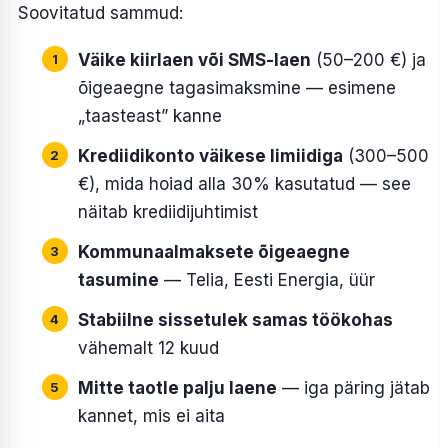
Soovitatud sammud:
Väike kiirlaen või SMS-laen
(50–200 €) ja
õigeaegne tagasimaksmine — esimene
„taasteast” kanne
Krediidikonto väikese limiidiga
(300–500
€), mida hoiad alla 30% kasutatud — see
näitab krediidijuhtimist
Kommunaalmaksete õigeaegne
tasumine
— Telia, Eesti Energia, üür
Stabiilne sissetulek samas töökohas
vähemalt 12 kuud
Mitte taotle palju laene
— iga päring jätab
kannet, mis ei aita