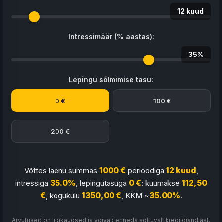
12 kuud
Intressimäär (% aastas):
35%
Lepingu sõlmimise tasu:
0 €
100 €
200 €
Võttes laenu summas
1000 €
perioodiga
12 kuud
,
intressiga
35.0%
, lepingutasuga
0 €
: kuumakse
112,50
€
, kogukulu
1350,00 €
, KKM ~
35.00%
.
Arvutused on ligikaudsed ja võivad erineda sõltuvalt krediidiandjast.