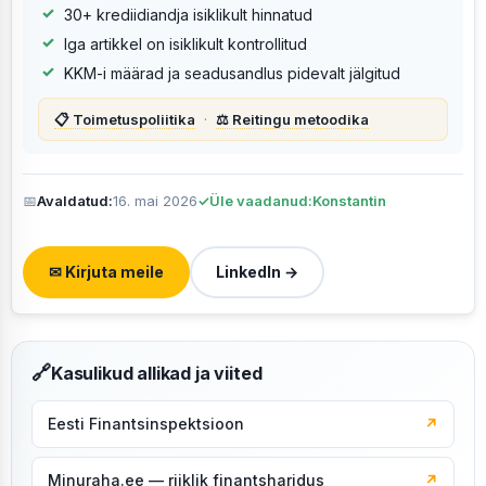
30+ krediidiandja isiklikult hinnatud
Iga artikkel on isiklikult kontrollitud
KKM-i määrad ja seadusandlus pidevalt jälgitud
📋 Toimetuspoliitika
·
⚖️ Reitingu metoodika
📅
Avaldatud:
16. mai 2026
✓
Üle vaadanud:
Konstantin
✉ Kirjuta meile
LinkedIn →
🔗
Kasulikud allikad ja viited
Eesti Finantsinspektsioon
↗
Minuraha.ee — riiklik finantsharidus
↗