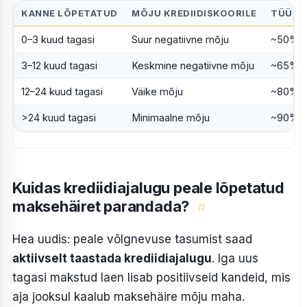
KANNE LÕPETATUD
MÕJU KREDIIDISKOORILE
TÜÜPIL
0–3 kuud tagasi
Suur negatiivne mõju
~50%
3–12 kuud tagasi
Keskmine negatiivne mõju
~65%
12–24 kuud tagasi
Väike mõju
~80%
>24 kuud tagasi
Minimaalne mõju
~90%
Kuidas krediidiajalugu peale lõpetatud
maksehäiret parandada?
#
Hea uudis: peale võlgnevuse tasumist saad
aktiivselt taastada krediidiajalugu
. Iga uus
tagasi makstud laen lisab positiivseid kandeid, mis
aja jooksul kaalub maksehäire mõju maha.