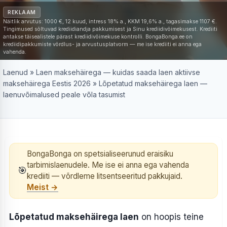
REKLAAM
Näitlik arvutus: 1000 €, 12 kuud, intress 18% a., KKM 19,6% a., tagasimakse 1107 €.
Tingimused sõltuvad krediidiandja pakkumisest ja Sinu krediidivõimekusest. Krediiti
antakse täisealistele pärast krediidivõimekuse kontrolli. BongaBonga.ee on
krediidipakkumiste võrdlus- ja arvustusplatvorm — me ise krediiti ei anna ega
vahenda.
Laenud
»
Laen maksehäirega — kuidas saada laen aktiivse
maksehäirega Eestis 2026
»
Lõpetatud maksehäirega laen —
laenuvõimalused peale võla tasumist
BongaBonga on spetsialiseerunud eraisiku
tarbimislaenudele. Me ise ei anna ega vahenda
🎯
krediiti — võrdleme litsentseeritud pakkujaid.
Meist →
Lõpetatud maksehäirega laen
on hoopis teine