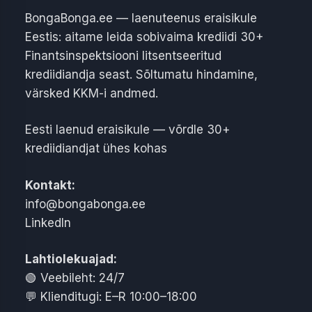
BongaBonga.ee — laenuteenus eraisikule
Eestis: aitame leida sobivaima krediidi 30+
Finantsinspektsiooni litsentseeritud
krediidiandja seast. Sõltumatu hindamine,
värsked KKM-i andmed.
Eesti laenud eraisikule — võrdle 30+
krediidiandjat ühes kohas
Kontakt:
info@bongabonga.ee
LinkedIn
Lahtiolekuajad:
🟢
Veebileht: 24/7
💬
Klienditugi: E–R 10:00–18:00