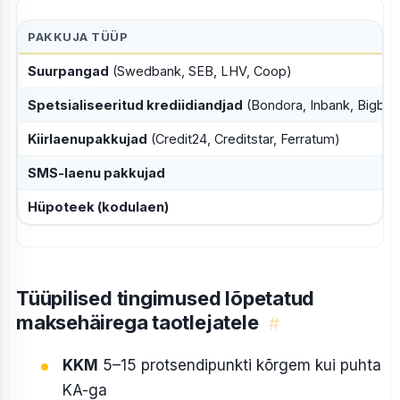
PAKKUJA TÜÜP
Suurpangad
(Swedbank, SEB, LHV, Coop)
Spetsialiseeritud krediidiandjad
(Bondora, Inbank, Bigban
Kiirlaenupakkujad
(Credit24, Creditstar, Ferratum)
SMS-laenu pakkujad
Hüpoteek (kodulaen)
Tüüpilised tingimused lõpetatud
maksehäirega taotlejatele
#
KKM
5–15 protsendipunkti kõrgem kui puhta
KA-ga