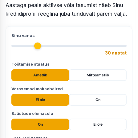
Aastaga peale aktiivse võla tasumist näeb Sinu
krediidiprofiil reeglina juba tunduvalt parem välja.
Sinu vanus
30 aastat
Töötamise staatus
Ametlik
Mitteametlik
Varasemad maksehäired
Ei ole
On
Säästude olemasolu
On
Ei ole
Eesti residentsus