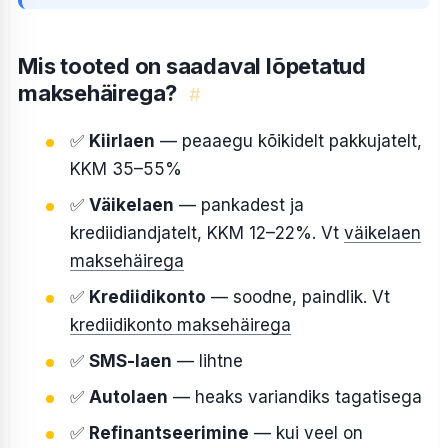
Mis tooted on saadaval lõpetatud
maksehäirega?
#
✅
Kiirlaen
— peaaegu kõikidelt pakkujatelt,
KKM 35–55%
✅
Väikelaen
— pankadest ja
krediidiandjatelt, KKM 12–22%. Vt
väikelaen
maksehäirega
✅
Krediidikonto
— soodne, paindlik. Vt
krediidikonto maksehäirega
✅
SMS-laen
— lihtne
✅
Autolaen
— heaks variandiks tagatisega
✅
Refinantseerimine
— kui veel on