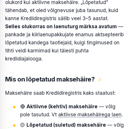
olukord kui aktiivne maksehäire. „Lõpetatud”
tähendab, et oled võlgnevuse juba tasunud, kuid
kanne Krediidiregistris säilib veel 3–5 aastat.
Selles olukorras on laenuturg märksa avatum
—
pankade ja kiirlaenupakkujate enamus aktsepteerib
lõpetatud kandega taotlejaid, kuigi tingimused on
tihti veidi karmimad kui täiesti puhta
krediidiajalooga.
Mis on lõpetatud maksehäire?
#
Maksehäire saab Krediidiregistris kaks staatust:
🔴
Aktiivne (kehtiv) maksehäire
— võlg
pole tasutud. Vt
aktiivse maksehäirega laen
.
🟡
Lõpetatud (suletud) maksehäire
— võlg