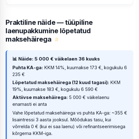
Praktiline näide — tüüpiline
laenupakkumine lõpetatud
maksehäirega
#
📊 Näide: 5 000 € väikelaen 36 kuuks
Puhta KA-ga:
KKM 14%, kuumakse 173 €, kogukulu 6
235 €
Lõpetatud maksehäirega (12 kuud tagasi):
KKM
19%, kuumakse 183 €, kogukulu 6 590 €
Aktiivse maksehäirega:
5 000 € väikelaenu
enamasti ei anta
Vahe lõpetatud maksehäirega vs puhta KA-ga: ~355 €
lisaintressi 3 aasta jooksul. Mõõdukas tasu, kui
võrrelda 0 € (kui ei saa laenu) või refinantseerimisega
kõrgema KKM-iga.