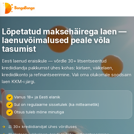
Skip
to
content
Lõpetatud maksehäirega laen —
laenuvõimalused peale võla
tasumist
Eesti laenud eraisikule — võrdle 30+ litsentseeritud
krediidiandja pakkumist ühes kohas: kiirlaen, väikelaen,
krediidikonto ja refinantseerimine. Vali oma olukorrale soodsaim
laen KKM-i järgi.
Vanus 18+ ja Eesti elanik
Sul on regulaarne sissetulek (ka mitteametlik)
Otsus tuleb mõne minutiga
⚖️ 30+ krediidiandjat ühes võrdluses