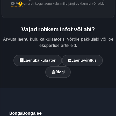
KKM
on alati kogu laenu kulu, mille järgi pakkumisi võrrelda.
?
Vajad rohkem infot või abi?
Arvuta laenu kulu kalkulaatoris, võrdle pakkujaid või loe
ekspertide artikleid.
🧮
⚖
Laenukalkulaator
Laenuvõrdlus
📰
Blogi
BongaBonga.ee