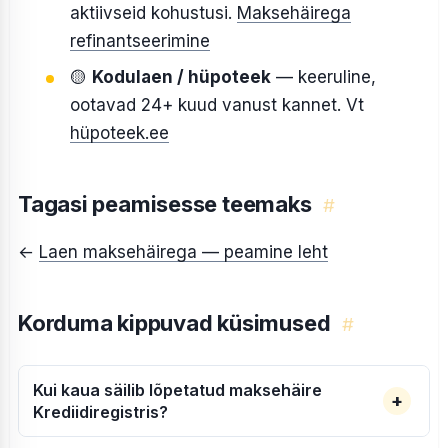
aktiivseid kohustusi.
Maksehäirega
refinantseerimine
🟡
Kodulaen / hüpoteek
— keeruline,
ootavad 24+ kuud vanust kannet. Vt
hüpoteek.ee
Tagasi peamisesse teemaks
#
←
Laen maksehäirega — peamine leht
Korduma kippuvad küsimused
#
Kui kaua säilib lõpetatud maksehäire
Krediidiregistris?