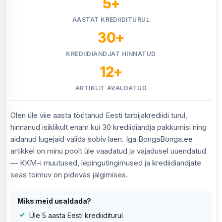
5+
AASTAT KREDIIDITURUL
30+
KREDIIDIANDJAT HINNATUD
12+
ARTIKLIT AVALDATUD
Olen üle viie aasta töötanud Eesti tarbijakrediidi turul,
hinnanud isiklikult enam kui 30 krediidiandja pakkumisi ning
aidanud lugejaid valida sobiv laen. Iga BongaBonga.ee
artikkel on minu poolt üle vaadatud ja vajadusel uuendatud
— KKM-i muutused, lepingutingimused ja krediidiandjate
seas toimuv on pidevas jälgimises.
Miks meid usaldada?
Üle 5 aasta Eesti krediiditurul