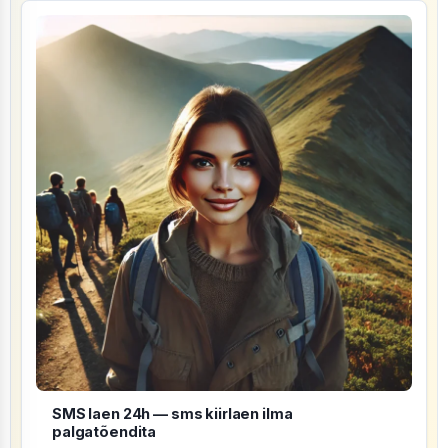
SMS laen 24h — sms kiirlaen ilma
palgatõendita