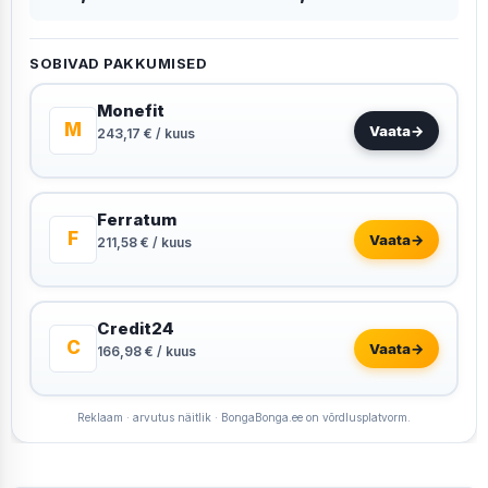
SOBIVAD PAKKUMISED
Monefit
M
Vaata
→
243,17 € / kuus
Ferratum
F
Vaata
→
211,58 € / kuus
Credit24
C
Vaata
→
166,98 € / kuus
Reklaam · arvutus näitlik · BongaBonga.ee on võrdlusplatvorm.