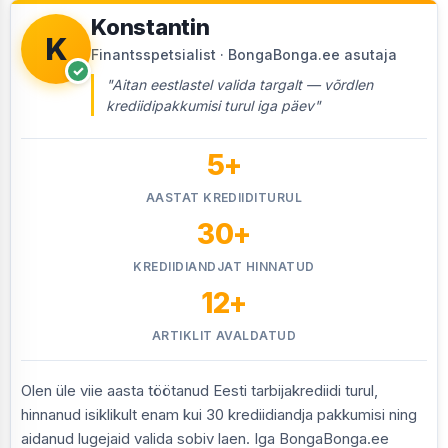
Konstantin
K
Finantsspetsialist · BongaBonga.ee asutaja
✓
"Aitan eestlastel valida targalt — võrdlen
krediidipakkumisi turul iga päev"
5+
AASTAT KREDIIDITURUL
30+
KREDIIDIANDJAT HINNATUD
12+
ARTIKLIT AVALDATUD
Olen üle viie aasta töötanud Eesti tarbijakrediidi turul,
hinnanud isiklikult enam kui 30 krediidiandja pakkumisi ning
aidanud lugejaid valida sobiv laen. Iga BongaBonga.ee