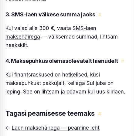
3. SMS-laen väikese summa jaoks
#
Kui vajad alla 300 €, vaata
SMS-laen
maksehäirega
— väiksemad summad, lihtsam
heakskiit.
4. Maksepuhkus olemasolevatelt laenudelt
#
Kui finantsraskused on hetkelised, küsi
maksepuhkust pakkujalt, kellega Sul juba on
leping. See on lihtsam ja odavam kui uus kiirlaen.
Tagasi peamisesse teemaks
#
←
Laen maksehäirega — peamine leht