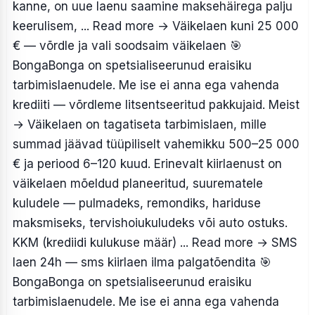
kanne, on uue laenu saamine maksehäirega palju
keerulisem, ... Read more
→
Väikelaen kuni 25 000
€ — võrdle ja vali soodsaim väikelaen
🎯
BongaBonga on spetsialiseerunud eraisiku
tarbimislaenudele. Me ise ei anna ega vahenda
krediiti — võrdleme litsentseeritud pakkujaid. Meist
→ Väikelaen on tagatiseta tarbimislaen, mille
summad jäävad tüüpiliselt vahemikku 500–25 000
€ ja periood 6–120 kuud. Erinevalt kiirlaenust on
väikelaen mõeldud planeeritud, suurematele
kuludele — pulmadeks, remondiks, hariduse
maksmiseks, tervishoiukuludeks või auto ostuks.
KKM (krediidi kulukuse määr) ... Read more
→
SMS
laen 24h — sms kiirlaen ilma palgatõendita
🎯
BongaBonga on spetsialiseerunud eraisiku
tarbimislaenudele. Me ise ei anna ega vahenda