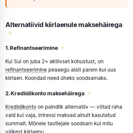
Alternatiivid kiirlaenule maksehäirega
#
1. Refinantseerimine
#
Kui Sul on juba 2+ aktiivset kohustust, on
refinantseerimine
peaaegu alati parem kui uus
kiirlaen. Koondad need üheks soodsamaks.
2. Krediidikonto maksehäirega
#
Krediidikonto
on paindlik alternatiiv — võtad raha
vaid kui vaja, intressi maksad ainult kasutatud
summalt. Mõnele taotlejale soodsam kui mitu
väikest kiirlaenu.