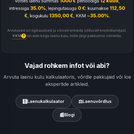
Võttes laenu summas
1000 €
perioodiga
12 kuud
,
intressiga
35.0%
, lepingutasuga
0 €
: kuumakse
112,50
€
, kogukulu
1350,00 €
, KKM ~
35.00%
.
Arvutused on ligikaudsed ja võivad erineda sõltuvalt krediidiandjast.
KKM
on alati kogu laenu kulu, mille järgi pakkumisi võrrelda.
?
Vajad rohkem infot või abi?
Arvuta laenu kulu kalkulaatoris, võrdle pakkujaid või loe
ekspertide artikleid.
🧮
⚖
Laenukalkulaator
Laenuvõrdlus
📰
Blogi