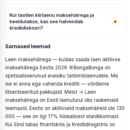
Kui taotlen kiirlaenu maksehäirega ja
keeldutakse, kas see halvendab
krediidiskoori?
Sarnased teemad
Laen maksehäirega — kuidas saada laen aktiivse
maksehäirega Eestis 2026
🎯BongaBonga on
spetsialiseerunud eraisiku tarbimislaenudele. Me
ise ei anna ega vahenda krediiti — võrdleme
litsentseeritud pakkujaid. Meist → Laen
maksehäirega on Eesti laenuturul üks raskemaid
teemasid. Eestis on aktiivseid maksehäireid üle 130
000 — see on ligi 17% tööealisest elanikkonnast.
Kui Sind tabas finantskriis ja Krediidiregistris on