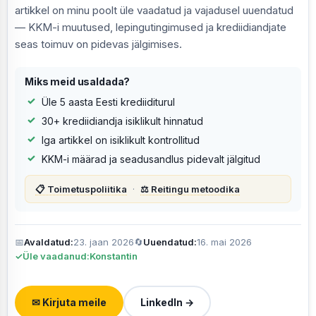
artikkel on minu poolt üle vaadatud ja vajadusel uuendatud
— KKM-i muutused, lepingutingimused ja krediidiandjate
seas toimuv on pidevas jälgimises.
Miks meid usaldada?
Üle 5 aasta Eesti krediiditurul
30+ krediidiandja isiklikult hinnatud
Iga artikkel on isiklikult kontrollitud
KKM-i määrad ja seadusandlus pidevalt jälgitud
📋 Toimetuspoliitika
·
⚖️ Reitingu metoodika
📅
Avaldatud:
23. jaan 2026
🔄
Uuendatud:
16. mai 2026
✓
Üle vaadanud:
Konstantin
✉ Kirjuta meile
LinkedIn →