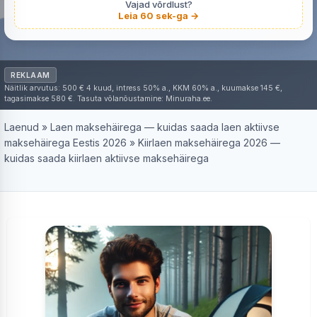
Vajad võrdlust?
Leia 60 sek-ga →
REKLAAM
Näitlik arvutus: 500 € 4 kuud, intress 50% a., KKM 60% a., kuumakse 145 €,
tagasimakse 580 €. Tasuta võlanõustamine: Minuraha.ee.
Laenud
»
Laen maksehäirega — kuidas saada laen aktiivse
maksehäirega Eestis 2026
»
Kiirlaen maksehäirega 2026 —
kuidas saada kiirlaen aktiivse maksehäirega