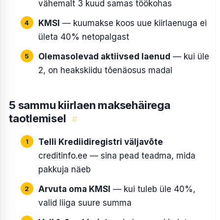
vähemalt 3 kuud samas töökohas
KMSI
— kuumakse koos uue kiirlaenuga ei
ületa 40% netopalgast
Olemasolevad aktiivsed laenud
— kui üle
2, on heakskiidu tõenäosus madal
5 sammu kiirlaen maksehäirega
taotlemisel
#
Telli Krediidiregistri väljavõte
creditinfo.ee — sina pead teadma, mida
pakkuja näeb
Arvuta oma KMSI
— kui tuleb üle 40%,
valid liiga suure summa