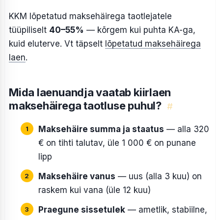
KKM lõpetatud maksehäirega taotlejatele
tüüpiliselt
40–55%
— kõrgem kui puhta KA-ga,
kuid eluterve. Vt täpselt
lõpetatud maksehäirega
laen
.
Mida laenuandja vaatab kiirlaen
maksehäirega taotluse puhul?
#
Maksehäire summa ja staatus
— alla 320
€ on tihti talutav, üle 1 000 € on punane
lipp
Maksehäire vanus
— uus (alla 3 kuu) on
raskem kui vana (üle 12 kuu)
Praegune sissetulek
— ametlik, stabiilne,