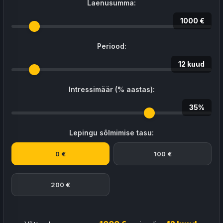
Laenusumma:
1000 €
Periood:
12 kuud
Intressimäär (% aastas):
35%
Lepingu sõlmimise tasu:
0 €
100 €
200 €