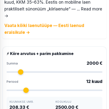
kuud, KKM 35–63%. Eestis on mobiilne laen
praktiliselt sünonüüm „kiirlaenule” — ... Read more
→
Vaata kõiki laenutüüpe — Eesti laenud
eraisikule →
⚡ Kiire arvutus + parim pakkumine
2000 €
Summa
12 kuud
Periood
KUUMAKSE UMB.
KOGUKULU
208,33 €
2500,00 €