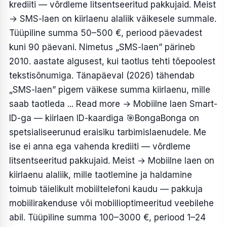
krediiti — võrdleme litsentseeritud pakkujaid. Meist
→ SMS-laen on kiirlaenu alaliik väikesele summale.
Tüüpiline summa 50–500 €, periood päevadest
kuni 90 päevani. Nimetus „SMS-laen” pärineb
2010. aastate algusest, kui taotlus tehti tõepoolest
tekstisõnumiga. Tänapäeval (2026) tähendab
„SMS-laen” pigem väikese summa kiirlaenu, mille
saab taotleda ... Read more
→
Mobiilne laen Smart-
ID-ga — kiirlaen ID-kaardiga
🎯BongaBonga on
spetsialiseerunud eraisiku tarbimislaenudele. Me
ise ei anna ega vahenda krediiti — võrdleme
litsentseeritud pakkujaid. Meist → Mobiilne laen on
kiirlaenu alaliik, mille taotlemine ja haldamine
toimub täielikult mobiiltelefoni kaudu — pakkuja
mobiilirakenduse või mobiilioptimeeritud veebilehe
abil. Tüüpiline summa 100–3000 €, periood 1–24