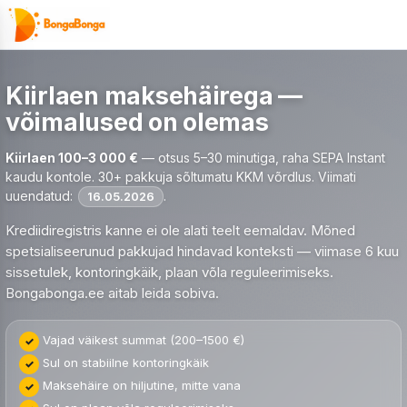
Skip
to
content
Kiirlaen maksehäirega —
võimalused on olemas
Kiirlaen 100–3 000 €
— otsus 5–30 minutiga, raha SEPA Instant
kaudu kontole. 30+ pakkuja sõltumatu KKM võrdlus. Viimati
uuendatud:
.
16.05.2026
Krediidiregistris kanne ei ole alati teelt eemaldav. Mõned
spetsialiseerunud pakkujad hindavad konteksti — viimase 6 kuu
sissetulek, kontoringkäik, plaan võla reguleerimiseks.
Bongabonga.ee aitab leida sobiva.
Vajad väikest summat (200–1500 €)
Sul on stabiilne kontoringkäik
Maksehäire on hiljutine, mitte vana