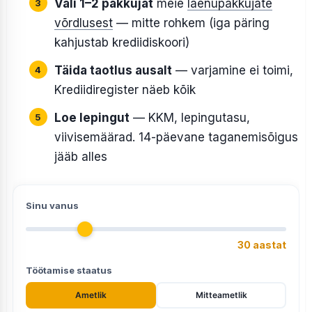
Vali 1–2 pakkujat
meie
laenupakkujate
võrdlusest
— mitte rohkem (iga päring
kahjustab krediidiskoori)
Täida taotlus ausalt
— varjamine ei toimi,
Krediidiregister näeb kõik
Loe lepingut
— KKM, lepingutasu,
viivisemäärad. 14-päevane taganemisõigus
jääb alles
Sinu vanus
30 aastat
Töötamise staatus
Ametlik
Mitteametlik