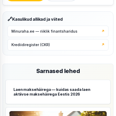
🔗
Kasulikud allikad ja viited
Minuraha.ee — riiklik finantsharidus
↗
Krediidiregister (CKR)
↗
Sarnased lehed
Laen maksehäirega — kuidas saada laen
aktiivse maksehäirega Eestis 2026