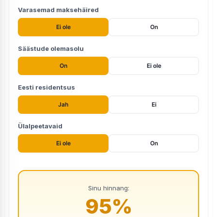
Varasemad maksehäired
Ei ole
On
Säästude olemasolu
On
Ei ole
Eesti residentsus
Jah
Ei
Ülalpeetavaid
Ei ole
On
Sinu hinnang:
95
%