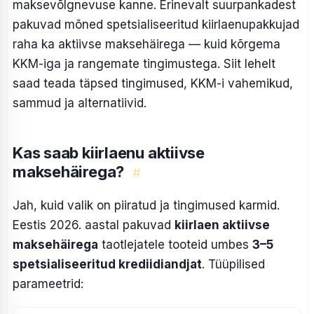
maksevõlgnevuse kanne. Erinevalt suurpankadest
pakuvad mõned spetsialiseeritud kiirlaenupakkujad
raha ka aktiivse maksehäirega — kuid kõrgema
KKM-iga ja rangemate tingimustega. Siit lehelt
saad teada täpsed tingimused, KKM-i vahemikud,
sammud ja alternatiivid.
Kas saab kiirlaenu aktiivse
maksehäirega?
#
Jah, kuid valik on piiratud ja tingimused karmid.
Eestis 2026. aastal pakuvad
kiirlaen aktiivse
maksehäirega
taotlejatele tooteid umbes
3–5
spetsialiseeritud krediidiandjat
. Tüüpilised
parameetrid: