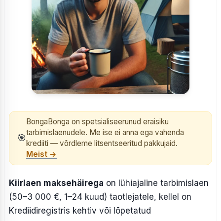
BongaBonga on spetsialiseerunud eraisiku
tarbimislaenudele. Me ise ei anna ega vahenda
🎯
krediiti — võrdleme litsentseeritud pakkujaid.
Meist →
Kiirlaen maksehäirega
on lühiajaline tarbimislaen
(50–3 000 €, 1–24 kuud) taotlejatele, kellel on
Krediidiregistris kehtiv või lõpetatud