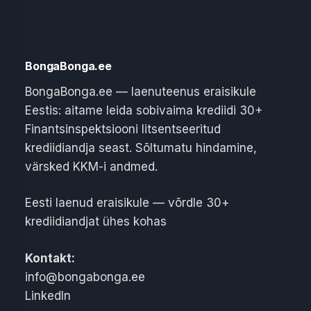
BongaBonga.ee
BongaBonga.ee — laenuteenus eraisikule
Eestis: aitame leida sobivaima krediidi 30+
Finantsinspektsiooni litsentseeritud
krediidiandja seast. Sõltumatu hindamine,
värsked KKM-i andmed.
Eesti laenud eraisikule — võrdle 30+
krediidiandjat ühes kohas
Kontakt:
info@bongabonga.ee
LinkedIn