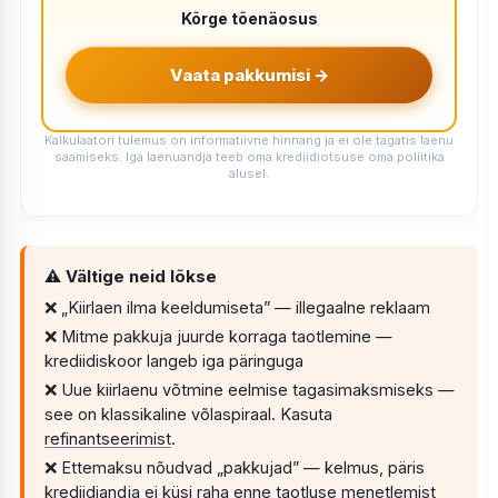
Kõrge tõenäosus
Vaata pakkumisi →
Kalkulaatori tulemus on informatiivne hinnang ja ei ole tagatis laenu
saamiseks. Iga laenuandja teeb oma krediidiotsuse oma poliitika
alusel.
⚠ Vältige neid lõkse
❌ „Kiirlaen ilma keeldumiseta” — illegaalne reklaam
❌ Mitme pakkuja juurde korraga taotlemine —
krediidiskoor langeb iga päringuga
❌ Uue kiirlaenu võtmine eelmise tagasimaksmiseks —
see on klassikaline võlaspiraal. Kasuta
refinantseerimist
.
❌ Ettemaksu nõudvad „pakkujad” — kelmus, päris
krediidiandja ei küsi raha enne taotluse menetlemist