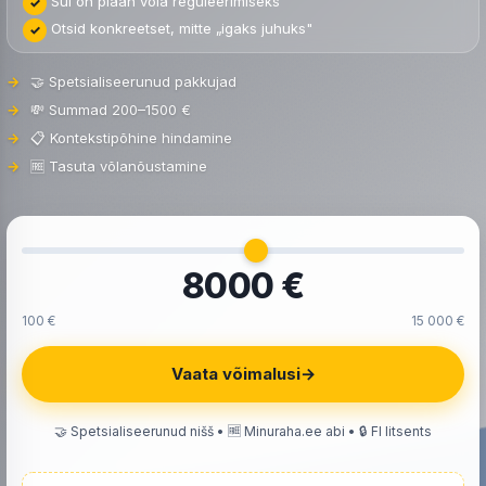
Sul on plaan võla reguleerimiseks
Otsid konkreetset, mitte „igaks juhuks"
🤝 Spetsialiseerunud pakkujad
💸 Summad 200–1500 €
📋 Kontekstipõhine hindamine
🆓 Tasuta võlanõustamine
8000 €
100 €
15 000 €
Vaata võimalusi
→
🤝 Spetsialiseerunud nišš • 🆓 Minuraha.ee abi • 🔒 FI litsents