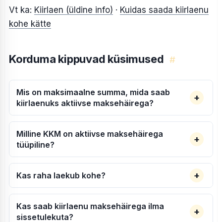
Vt ka:
Kiirlaen (üldine info)
·
Kuidas saada kiirlaenu
kohe kätte
Korduma kippuvad küsimused
#
Mis on maksimaalne summa, mida saab
kiirlaenuks aktiivse maksehäirega?
Milline KKM on aktiivse maksehäirega
tüüpiline?
Kas raha laekub kohe?
Kas saab kiirlaenu maksehäirega
ilma
sissetulekuta
?