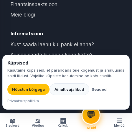
Finantsinspektsioon
Meie blogi
Informatsioon
Kust saada laenu kui pank ei anna?
Kuidas saada kiirlaenu kohe kätte?
Laenu valija
Küpsised
Kiirlaenu refinantseerimine
Valime laenu Sinu parameetrite järgi
Kasutame küpsiseid, et parandada teie kogemust ja analüüsida
Laenud maksehäirega
saidi liiklust. Vajalike küpsiste kasutamine on kohustuslik.
Laenuleping
Nõustun kõigega
Laenu valija
Ainult vajalikud
Seaded
🤖
Leian Sulle parima kiirlaenu 30
Privaatsuspolitika
sek-ga ⚡
Privaatsuspoliitika
Kasutustingimused
💬
Meist
📖
⚖
🧮
☰
Sisukord
Võrdlus
Kalkul.
Menüü
Kontakt ja klienditugi
AI abi