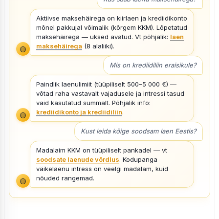
Aktiivse maksehäirega on kiirlaen ja krediidikonto
mõnel pakkujal võimalik (kõrgem KKM). Lõpetatud
maksehäirega — uksed avatud. Vt põhjalik:
laen
maksehäirega
(8 alaliiki).
🟡
Mis on krediidiliin eraisikule?
Paindlik laenulimiit (tüüpiliselt 500–5 000 €) —
võtad raha vastavalt vajadusele ja intressi tasud
vaid kasutatud summalt. Põhjalik info:
krediidikonto ja krediidiliin
.
🟡
Kust leida kõige soodsam laen Eestis?
Madalaim KKM on tüüpiliselt pankadel — vt
soodsate laenude võrdlus
. Kodupanga
väikelaenu intress on veelgi madalam, kuid
nõuded rangemad.
🟡