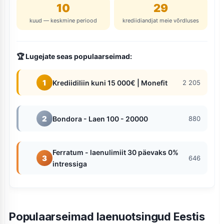
10
29
kuud — keskmine periood
krediidiandjat meie võrdluses
🏆 Lugejate seas populaarseimad:
1
Krediidiliin kuni 15 000€ | Monefit
2 205
2
Bondora - Laen 100 - 20000
880
Ferratum - laenulimiit 30 päevaks 0%
3
646
intressiga
Populaarseimad laenuotsingud Eestis