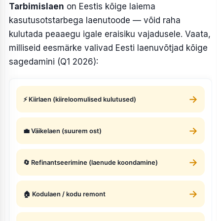
Tarbimislaen
on Eestis kõige laiema
kasutusotstarbega laenutoode — võid raha
kulutada peaaegu igale eraisiku vajadusele. Vaata,
milliseid eesmärke valivad Eesti laenuvõtjad kõige
sagedamini (Q1 2026):
→
⚡ Kiirlaen (kiireloomulised kulutused)
→
💼 Väikelaen (suurem ost)
→
🔄 Refinantseerimine (laenude koondamine)
→
🏠 Kodulaen / kodu remont