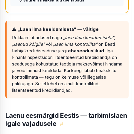
✓
Suurem heakskiidu tõenäosus
⚠ „Laen ilma keeldumiseta” — vältige
Reklaamlubadused nagu
„laen ilma keeldumiseta”
,
„laenud kõigile”
või
„laen ilma kontrollita”
on Eesti
tarbijakrediidiseaduse järgi
ebaseaduslikud
. Iga
Finantsinspektsiooni litsentseeritud krediidiandja on
seadusega kohustatud taotleja maksevõimet hindama
ja võib laenust keelduda. Kui keegi lubab heakskiitu
kontrollimata — tegu on kelmuse või illegaalse
pakkujaga. Sellel lehel on ainult kontrollitud,
litsentseeritud krediidiandjad.
Laenu eesmärgid Eestis — tarbimislaen
igale vajadusele
#