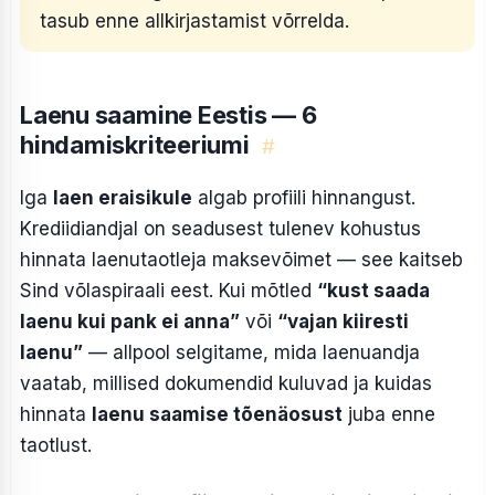
tasub enne allkirjastamist võrrelda.
Laenu saamine Eestis — 6
hindamiskriteeriumi
#
Iga
laen eraisikule
algab profiili hinnangust.
Krediidiandjal on seadusest tulenev kohustus
hinnata laenutaotleja maksevõimet — see kaitseb
Sind võlaspiraali eest. Kui mõtled
“kust saada
laenu kui pank ei anna”
või
“vajan kiiresti
laenu”
— allpool selgitame, mida laenuandja
vaatab, millised dokumendid kuluvad ja kuidas
hinnata
laenu saamise tõenäosust
juba enne
taotlust.