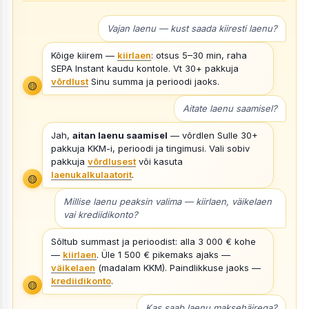
Vajan laenu — kust saada kiiresti laenu?
Kõige kiirem —
kiirlaen
: otsus 5–30 min, raha
SEPA Instant kaudu kontole. Vt 30+ pakkuja
võrdlust
Sinu summa ja perioodi jaoks.
🟡
Aitate laenu saamisel?
Jah,
aitan laenu saamisel
— võrdlen Sulle 30+
pakkuja KKM-i, perioodi ja tingimusi. Vali sobiv
pakkuja
võrdlusest
või kasuta
laenukalkulaatorit
.
🟡
Millise laenu peaksin valima — kiirlaen, väikelaen
vai krediidikonto?
Sõltub summast ja perioodist: alla 3 000 € kohe
—
kiirlaen
. Üle 1 500 € pikemaks ajaks —
väikelaen
(madalam KKM). Paindlikkuse jaoks —
krediidikonto
.
🟡
Kas saab laenu maksehäirega?