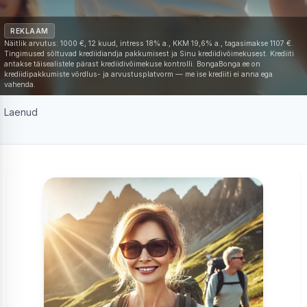
REKLAAM
Näitlik arvutus: 1000 €, 12 kuud, intress 18% a., KKM 19,6% a., tagasimakse 1107 €.
Tingimused sõltuvad krediidiandja pakkumisest ja Sinu krediidivõimekusest. Krediiti
antakse täisealistele pärast krediidivõimekuse kontrolli. BongaBonga.ee on
krediidipakkumiste võrdlus- ja arvustusplatvorm — me ise krediiti ei anna ega
vahenda.
Laenud