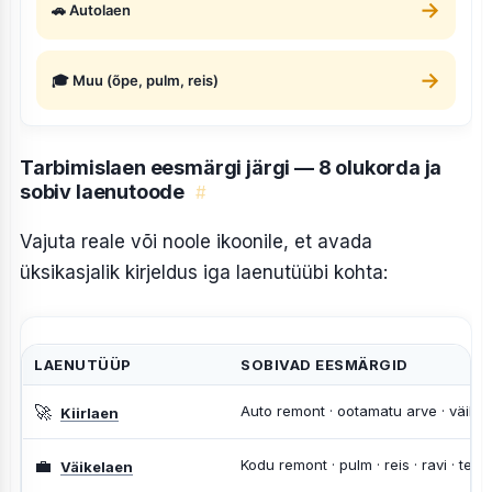
→
🚗 Autolaen
→
🎓 Muu (õpe, pulm, reis)
Tarbimislaen eesmärgi järgi — 8 olukorda ja
sobiv laenutoode
#
Vajuta reale või noole ikoonile, et avada
üksikasjalik kirjeldus iga laenutüübi kohta:
LAENUTÜÜP
SOBIVAD EESMÄRGID
🚀
Auto remont · ootamatu arve · väike
Kiirlaen
💼
Kodu remont · pulm · reis · ravi · teh
Väikelaen