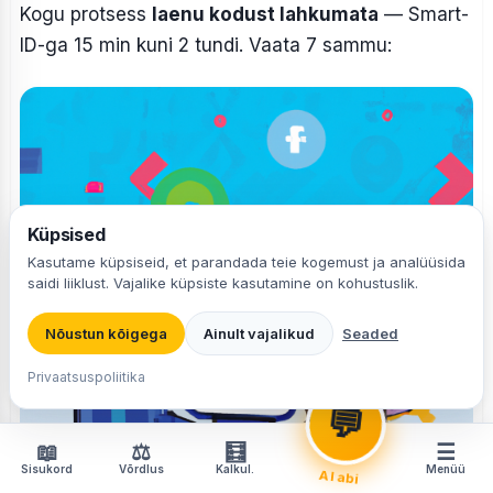
Kogu protsess
laenu kodust lahkumata
— Smart-
ID-ga 15 min kuni 2 tundi. Vaata 7 sammu:
Laenu valija
Küpsised
Valime laenu Sinu parameetrite järgi
Kasutame küpsiseid, et parandada teie kogemust ja analüüsida
saidi liiklust. Vajalike küpsiste kasutamine on kohustuslik.
Nõustun kõigega
Ainult vajalikud
Seaded
Laenu valija
🤖
Leian Sulle laenu 30 sek-ga ⚡
Privaatsuspoliitika
💬
📖
⚖
🧮
☰
Sisukord
Võrdlus
Kalkul.
Menüü
AI abi