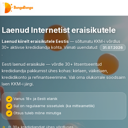
Skip
to
content
Laenud Internetist eraisikutele
Laenud kiirelt eraisikutele Eestis
— sõltumatu KKM-i võrdlus
30+ aktiivse krediidiandja kohta. Viimati uuendatud:
31.07.2026
.
Eesti laenud eraisikule — võrdle 30+ litsentseeritud
krediidiandja pakkumist ühes kohas: kiirlaen, väikelaen,
krediidikonto ja refinantseerimine. Vali oma olukorrale soodsaim
laen KKM-i järgi.
Vanus 18+ ja Eesti elanik
Sul on regulaarne sissetulek (ka mitteametlik)
Otsus tuleb mõne minutiga
⚖️ 30+ krediidiandjat ühes võrdluses