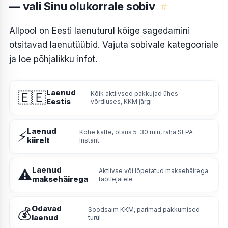
— vali Sinu olukorrale sobiv
#
Allpool on Eesti laenuturul kõige sagedamini
otsitavad laenutüübid. Vajuta sobivale kategooriale
ja loe põhjalikku infot.
Laenud
🇪🇪
Kõik aktiivsed pakkujad ühes
Eestis
võrdluses, KKM järgi
Laenud
⚡
Kohe kätte, otsus 5–30 min, raha SEPA
kiirelt
Instant
Laenud
⚠
Aktiivse või lõpetatud maksehäirega
maksehäirega
taotlejatele
Odavad
💰
Soodsaim KKM, parimad pakkumised
laenud
turul