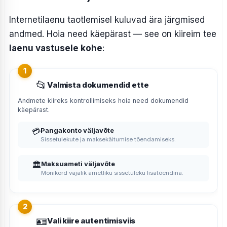
Internetilaenu taotlemisel kuluvad ära järgmised
andmed. Hoia need käepärast — see on kiireim tee
laenu vastusele kohe
:
📂
Valmista dokumendid ette
Andmete kiireks kontrollimiseks hoia need dokumendid
käepärast.
💳
Pangakonto väljavõte
Sissetulekute ja maksekäitumise tõendamiseks.
🏛
Maksuameti väljavõte
Mõnikord vajalik ametliku sissetuleku lisatõendina.
🪪
Vali kiire autentimisviis