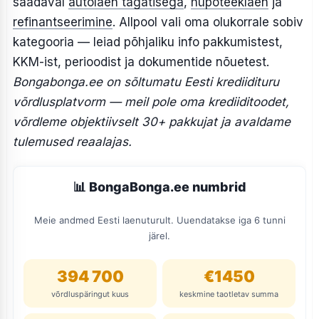
saadaval
autolaen tagatisega
,
hüpoteeklaen
ja
refinantseerimine
. Allpool vali oma olukorrale sobiv
kategooria — leiad põhjaliku info pakkumistest,
KKM-ist, perioodist ja dokumentide nõuetest.
Bongabonga.ee on sõltumatu Eesti krediidituru
võrdlusplatvorm — meil pole oma krediiditoodet,
võrdleme objektiivselt 30+ pakkujat ja avaldame
tulemused reaalajas.
📊 BongaBonga.ee numbrid
Meie andmed Eesti laenuturult. Uuendatakse iga 6 tunni
järel.
394 700
€
1450
võrdluspäringut kuus
keskmine taotletav summa