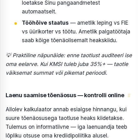
loetakse Sinu pangaandmetest
automaatselt.
Tööhõive staatus
— ametlik leping vs FIE
vs üürikorter vs töötu. Ametlik palgatöötaja
saab kõige tõenäolisemalt heakskiidu.
💡 Praktiline näpunäide: enne taotlust auditeeri ise
oma eelarve. Kui KMSI tuleb juba 35%+ — taotle
väiksemat summat või pikemat perioodi.
Laenu saamise tõenäosus — kontrolli online
#
Allolev kalkulaator annab esialgse hinnangu, kui
suure tõenäosusega taotluse heaks kiidetakse.
Tulemus on informatiivne — iga laenuandja teeb
lõpliku otsuse oma krediidipoliitika alusel.