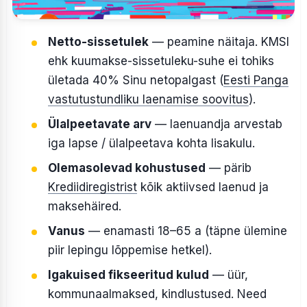
Netto-sissetulek
— peamine näitaja. KMSI
ehk kuumakse-sissetuleku-suhe ei tohiks
ületada 40% Sinu netopalgast (
Eesti Panga
vastutustundliku laenamise soovitus
).
Ülalpeetavate arv
— laenuandja arvestab
iga lapse / ülalpeetava kohta lisakulu.
Olemasolevad kohustused
— pärib
Krediidiregistrist
kõik aktiivsed laenud ja
maksehäired.
Vanus
— enamasti 18–65 a (täpne ülemine
piir lepingu lõppemise hetkel).
Igakuised fikseeritud kulud
— üür,
kommunaalmaksed, kindlustused. Need