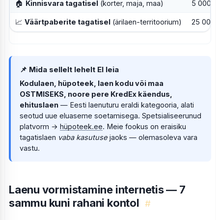
🏠
Kinnisvara tagatisel
(korter, maja, maa)
5 000–2
📈
Väärtpaberite tagatisel
(ärilaen-territoorium)
25 000 
📌 Mida sellelt lehelt EI leia
Kodulaen, hüpoteek, laen kodu või maa
OSTMISEKS, noore pere KredEx käendus,
ehituslaen
— Eesti laenuturu eraldi kategooria, alati
seotud uue eluaseme soetamisega. Spetsialiseerunud
platvorm →
hüpoteek.ee
. Meie fookus on eraisiku
tagatislaen
vaba kasutuse
jaoks — olemasoleva vara
vastu.
Laenu vormistamine internetis — 7
sammu kuni rahani kontol
#