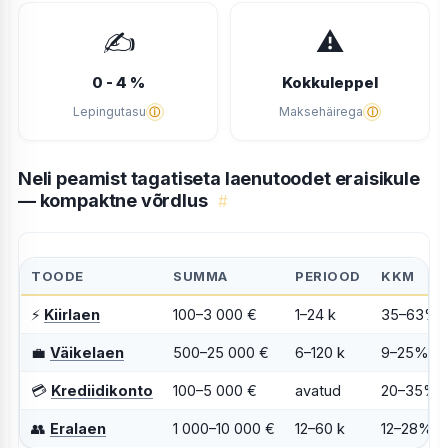
✍
⚠
0 - 4 %
Kokkuleppel
Lepingutasu
Maksehäirega
ⓘ
ⓘ
Neli peamist tagatiseta laenutoodet eraisikule
— kompaktne võrdlus
#
TOODE
SUMMA
PERIOOD
KKM
⚡
Kiirlaen
100–3 000 €
1–24 k
35–63%
💼
Väikelaen
500–25 000 €
6–120 k
9–25%
💳
Krediidikonto
100–5 000 €
avatud
20–35%
👥
Eralaen
1 000–10 000 €
12–60 k
12–28%