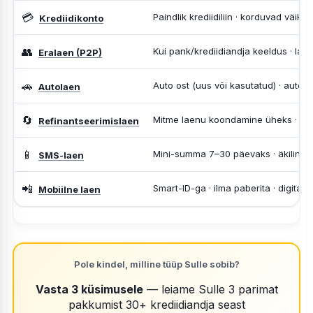
💳
Paindlik krediidiliin · korduvad väikek
Krediidikonto
👥
Kui pank/krediidiandja keeldus · laen
Eralaen (P2P)
🚗
Auto ost (uus või kasutatud) · auto j
Autolaen
🔄
Mitme laenu koondamine üheks · k
Refinantseerimislaen
📱
Mini-summa 7–30 päevaks · äkiline h
SMS-laen
📲
Smart-ID-ga · ilma paberita · digitaa
Mobiilne laen
Pole kindel, milline tüüp Sulle sobib?
Vasta 3 küsimusele
— leiame Sulle 3 parimat
pakkumist 30+ krediidiandja seast