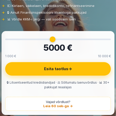
💶 Kiirlaen, väikelaen, krediidikonto, refinantseerimine
🔒 Ainult Finantsinspektsiooni litsentsiga pakkujad
📊 Võrdle KKM-i järgi — vali soodsaim laen
5000 €
1 000 €
10 000 €
Esita taotlus
→
🔒 Litsentseeritud krediidiandjad · ⚖️ Sõltumatu laenuvõrdlus · 📊 30+
pakkujat reaalajas
Vajad võrdlust?
Leia 60 sek-ga →