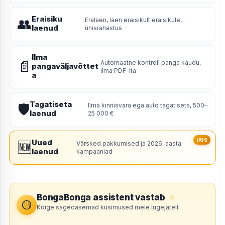
Eraisiku
👥
Eralaen, laen eraisikult eraisikule,
laenud
ühisrahastus
Ilma
📄
Automaatne kontroll panga kaudu,
pangaväljavõttet
ilma PDF-ita
a
Tagatiseta
🛡
Ilma kinnisvara ega auto tagatiseta, 500–
laenud
25 000 €
Uued
🆕
Värsked pakkumised ja 2026. aasta
laenud
kampaaniad
BongaBonga assistent vastab
#
🟡
Kõige sagedasemad küsimused meie lugejatelt