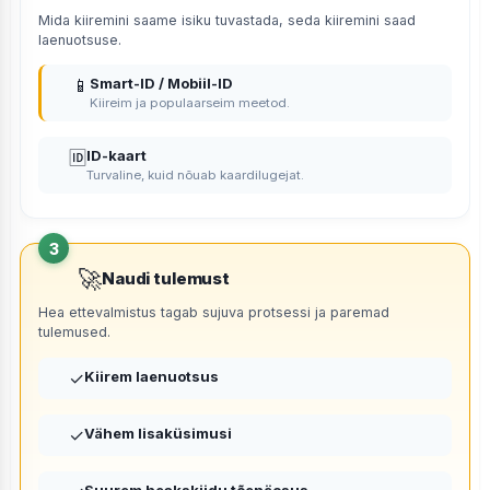
Mida kiiremini saame isiku tuvastada, seda kiiremini saad
laenuotsuse.
📱
Smart-ID / Mobiil-ID
Kiireim ja populaarseim meetod.
🆔
ID-kaart
Turvaline, kuid nõuab kaardilugejat.
🚀
Naudi tulemust
Hea ettevalmistus tagab sujuva protsessi ja paremad
tulemused.
✓
Kiirem laenuotsus
✓
Vähem lisaküsimusi