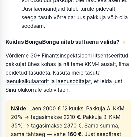
või otsid uut pakkujat olemasoleva asemel.
Uusi laenuandjaid tuleb turule pidevalt,
seega tasub võrrelda: uus pakkuja võib olla
soodsam.
Kuidas BongaBonga aitab sul laenu valida?
#
Võrdleme 30+ Finantsinspektsiooni litsentseeritud
pakkujat ühes kohas ja näitame KKM-i ausalt, ilma
peidetud tasudeta. Kasuta meie tasuta
laenukalkulaatorit
ja
laenusobitajat
, et leida just
Sinu olukorrale sobiv laen.
Näide.
Laen 2000 € 12 kuuks. Pakkuja A: KKM
20% → tagasimakse 2210 €. Pakkuja B: KKM
35% → tagasimakse 2370 €. Sama summa,
sama tähtaeg — vahe
160 €
. Just seepärast