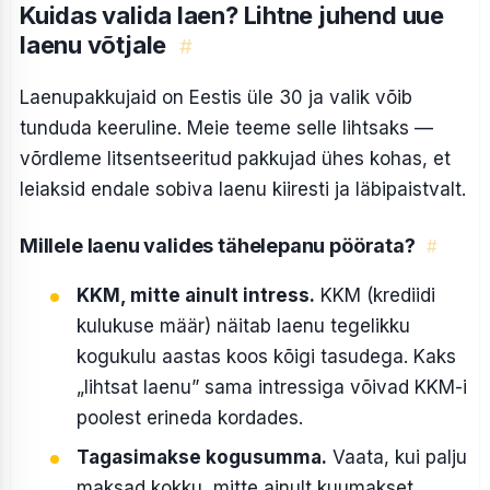
Kuidas valida laen? Lihtne juhend uue
laenu võtjale
#
Laenupakkujaid on Eestis üle 30 ja valik võib
tunduda keeruline. Meie teeme selle lihtsaks —
võrdleme litsentseeritud pakkujad ühes kohas, et
leiaksid endale sobiva laenu kiiresti ja läbipaistvalt.
Millele laenu valides tähelepanu pöörata?
#
KKM, mitte ainult intress.
KKM (krediidi
kulukuse määr) näitab laenu tegelikku
kogukulu aastas koos kõigi tasudega. Kaks
„lihtsat laenu” sama intressiga võivad KKM-i
poolest erineda kordades.
Tagasimakse kogusumma.
Vaata, kui palju
maksad kokku, mitte ainult kuumakset.