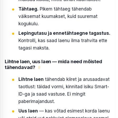
Tähtaeg.
Pikem tähtaeg tähendab
väiksemat kuumakset, kuid suuremat
kogukulu.
Lepingutasu ja ennetähtaegne tagastus.
Kontrolli, kas saad laenu ilma trahvita ette
tagasi maksta.
Lihtne laen, uus laen — mida need mõisted
tähendavad?
#
Lihtne laen
tähendab kiiret ja arusaadavat
taotlust: täidad vormi, kinnitad isiku Smart-
ID-ga ja saad vastuse. Ei mingit
paberimajandust.
Uus laen
— kas võtad esimest korda laenu