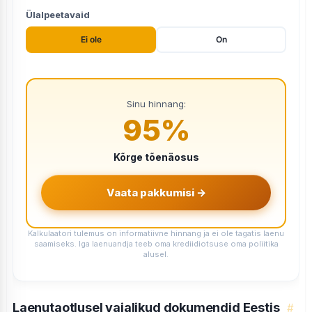
Ülalpeetavaid
Ei ole
On
Sinu hinnang:
95
%
Kõrge tõenäosus
Vaata pakkumisi →
Kalkulaatori tulemus on informatiivne hinnang ja ei ole tagatis laenu
saamiseks. Iga laenuandja teeb oma krediidiotsuse oma poliitika
alusel.
Laenutaotlusel vajalikud dokumendid Eestis
#