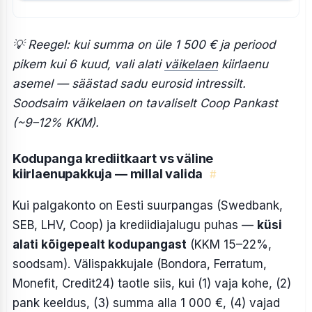
💡 Reegel: kui summa on üle 1 500 € ja periood
pikem kui 6 kuud, vali alati
väikelaen
kiirlaenu
asemel — säästad sadu eurosid intressilt.
Soodsaim väikelaen on tavaliselt Coop Pankast
(~9–12% KKM).
Kodupanga krediitkaart vs väline
kiirlaenupakkuja — millal valida
#
Kui palgakonto on Eesti suurpangas (Swedbank,
SEB, LHV, Coop) ja krediidiajalugu puhas —
küsi
alati kõigepealt kodupangast
(KKM 15–22%,
soodsam). Välispakkujale (Bondora, Ferratum,
Monefit, Credit24) taotle siis, kui (1) vaja kohe, (2)
pank keeldus, (3) summa alla 1 000 €, (4) vajad