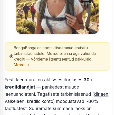
BongaBonga on spetsialiseerunud eraisiku
tarbimislaenudele. Me ise ei anna ega vahenda
🎯
krediiti — võrdleme litsentseeritud pakkujaid.
Meist →
Eesti laenuturul on aktiivses ringluses
30+
krediidiandjat
— pankadest muude
laenuandjateni. Tagatiseta tarbimislaenud (
kiirlaen
,
väikelaen
,
krediidikonto
) moodustavad ~80%
taotlustest. Suuremate summade jaoks on