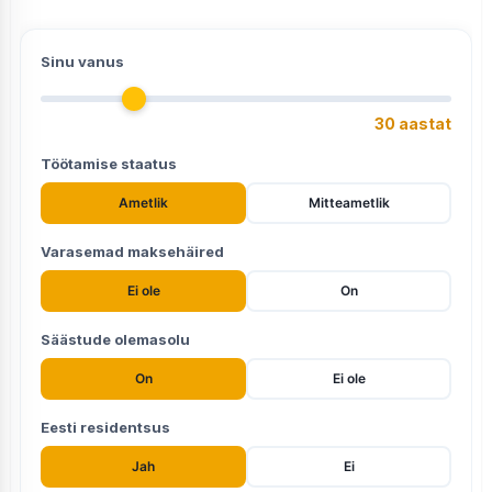
Sinu vanus
30 aastat
Töötamise staatus
Ametlik
Mitteametlik
Varasemad maksehäired
Ei ole
On
Säästude olemasolu
On
Ei ole
Eesti residentsus
Jah
Ei