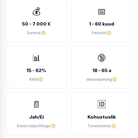
💰
📅
50 - 7 000 €
1 - 60 kuud
Summa
Periood
ⓘ
ⓘ
📊
🔞
15 - 62%
18 - 65 a
KKM
Vanusepiirang
ⓘ
ⓘ
📄
🆔
Jah/Ei
Kohustuslik
Kontoväljavõttega
Tuvastamine
ⓘ
ⓘ