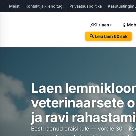
Skip
Meist
Kontakt ja klienditugi
Privaatsuspolitika
Kasutustingim
to
content
⚡
📱
Kiirlaen
Mobi
▾
🔍 Leia laen 60 sek
Laen lemmikloo
veterinaarsete 
ja ravi rahastam
Eesti laenud eraisikule — võrdle 30+ lits