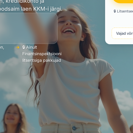
, krediidikonto ja
oodsaim laen KKM-i järgi.
🔒 Litsents
Vajad võr
en,
🔒 Ainult
Finantsinspektsiooni
litsentsiga pakkujad