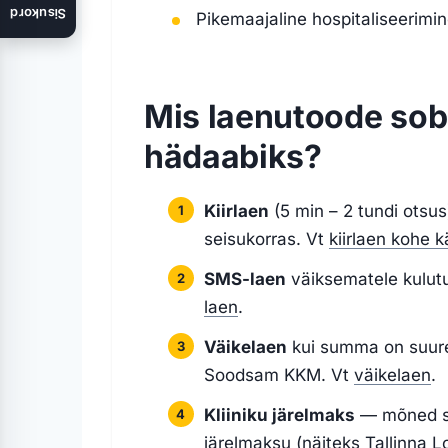
Sisukord
Pikemaajaline hospitaliseerim
Mis laenutoode sob
hädaabiks?
Kiirlaen
(5 min – 2 tundi otsus)
seisukorras. Vt
kiirlaen kohe k
SMS-laen
väiksematele kulutu
laen
.
Väikelaen
kui summa on suure
Soodsam KKM. Vt
väikelaen
.
Kliiniku järelmaks
— mõned su
järelmaksu (näiteks Tallinna L