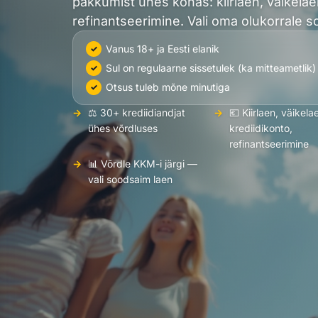
pakkumist ühes kohas: kiirlaen, väikelaen
refinantseerimine. Vali oma olukorrale s
Vanus 18+ ja Eesti elanik
Sul on regulaarne sissetulek (ka mitteametlik)
Otsus tuleb mõne minutiga
⚖️ 30+ krediidiandjat
💶 Kiirlaen, väikela
ühes võrdluses
krediidikonto,
refinantseerimine
📊 Võrdle KKM-i järgi —
vali soodsaim laen