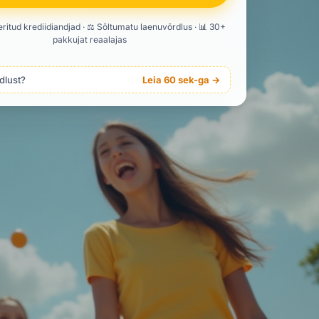
eeritud krediidiandjad · ⚖️ Sõltumatu laenuvõrdlus · 📊 30+
pakkujat reaalajas
dlust?
Leia 60 sek-ga →