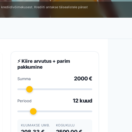
krediidivõimekusest. Krediiti antakse täisealistele pärast
⚡ Kiire arvutus + parim
pakkumine
2000 €
Summa
12 kuud
Periood
KUUMAKSE UMB.
KOGUKULU
208,33 €
2500,00 €