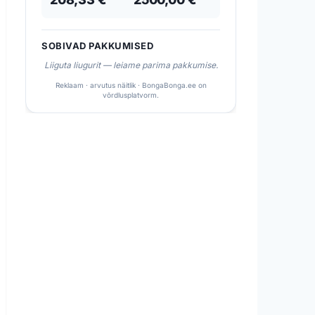
SOBIVAD PAKKUMISED
Liiguta liugurit — leiame parima pakkumise.
Reklaam · arvutus näitlik · BongaBonga.ee on
võrdlusplatvorm.