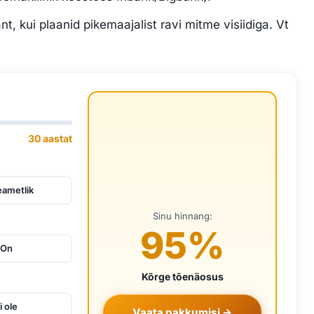
nt, kui plaanid pikemaajalist ravi mitme visiidiga. Vt
30 aastat
eametlik
Sinu hinnang:
95
%
On
Kõrge tõenäosus
i ole
Vaata pakkumisi →