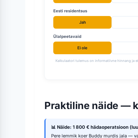
Eesti residentsus
Jah
Ülalpeetavaid
Ei ole
Kalkulaatori tulemus on informatiivne hinnang ja e
Praktiline näide — 
📊 Näide: 1 800 € hädaoperatsioon (lu
Pere lemmik koer Buddy murdis jala — vaj