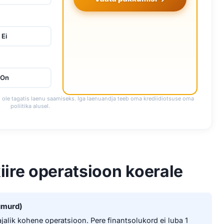
Ei
On
i ole tagatis laenu saamiseks. Iga laenuandja teeb oma krediidiotsuse oma
poliitika alusel.
kiire operatsioon koerale
umurd)
alik kohene operatsioon. Pere finantsolukord ei luba 1