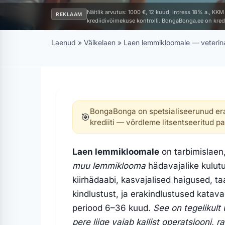
Näitlik arvutus: 1000 €, 12 kuud, intress 18% a., KK
REKLAAM
krediidivõimekuse kontrolli. BongaBonga.ee on kredi
Laenud
»
Väikelaen
»
Laen lemmikloomale — veterina
BongaBonga on spetsialiseerunud era
🎯
krediiti — võrdleme litsentseeritud p
Laen lemmikloomale
on tarbimislaen
muu lemmiklooma
hädavajalike kulut
kiirhädaabi, kasvajalised haigused, taa
kindlustust, ja erakindlustused katav
periood 6–36 kuud.
See on tegelikult
pere liige vajab kallist operatsiooni, 