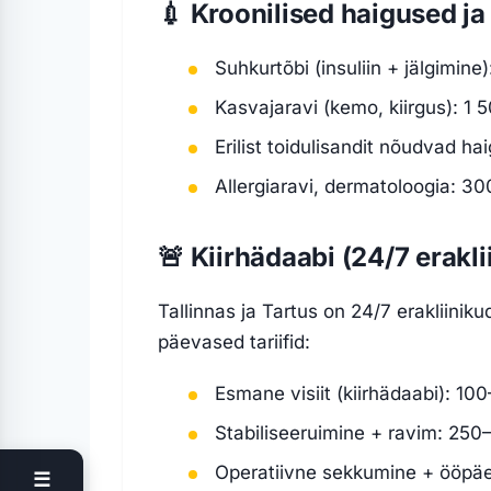
💉 Kroonilised haigused ja 
Suhkurtõbi (insuliin + jälgimin
Kasvajaravi (kemo, kiirgus): 1 
Erilist toidulisandit nõudvad 
Allergiaravi, dermatoloogia: 3
🚨 Kiirhädaabi (24/7 erakli
Tallinnas ja Tartus on 24/7 erakliinik
päevased tariifid:
Esmane visiit (kiirhädaabi): 10
Stabiliseeruimine + ravim: 250
Operatiivne sekkumine + ööpä
☰