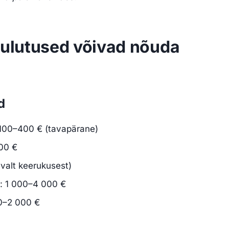
kulutused võivad nõuda
d
: 100–400 € (tavapärane)
500 €
valt keerukusest)
: 1 000–4 000 €
0–2 000 €