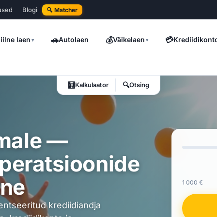
used
Blogi
🔍 Matcher
🚗
💰
💳
ilne laen
Autolaen
Väikelaen
Krediidikont
▾
▾
🧮
🔍
Kalkulaator
Otsing
male —
operatsioonide
ine
1 000 €
entseeritud krediidiandja