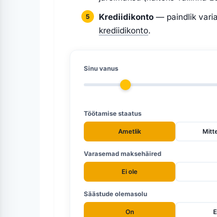
Krediidikonto
— paindlik varia
krediidikonto
.
Sinu vanus
Töötamise staatus
Ametlik
Mitt
Varasemad maksehäired
Ei ole
Säästude olemasolu
On
E