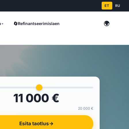
ET
RU
🌍
🔄
o
Refinantseerimislaen
▾
Välismaa l
11 000 €
20 000 €
Esita taotlus
→