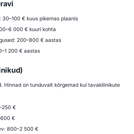
ravi
e): 30–100 € kuus pikemas plaanis
500–6 000 € kuuri kohta
haigused: 200–800 € aastas
00–1 200 € aastas
inikud)
ud. Hinnad on tunduvalt kõrgemad kui tavakliinikute
0–250 €
–600 €
ev: 800–2 500 €