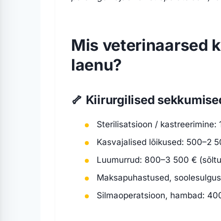
Mis veterinaarsed 
laenu?
🦴 Kiirurgilised sekkumise
Sterilisatsioon / kastreerimine
Kasvajalised lõikused: 500–2 
Luumurrud: 800–3 500 € (sõltu
Maksapuhastused, soolesulgus
Silmaoperatsioon, hambad: 40