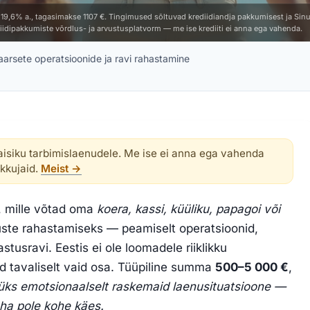
M 19,6% a., tagasimakse 1107 €. Tingimused sõltuvad krediidiandja pakkumisest ja Sinu 
idipakkumiste võrdlus- ja arvustusplatvorm — me ise krediiti ei anna ega vahenda.
arsete operatsioonide ja ravi rahastamine
isiku tarbimislaenudele. Me ise ei anna ega vahenda
akkujaid.
Meist →
, mille võtad oma
koera, kassi, küüliku, papagoi või
uste rahastamiseks — peamiselt operatsioonid,
stusravi. Eestis ei ole loomadele riiklikku
ad tavaliselt vaid osa. Tüüpiline summa
500–5 000 €
,
 üks emotsionaalselt raskemaid laenusituatsioone —
raha pole kohe käes.