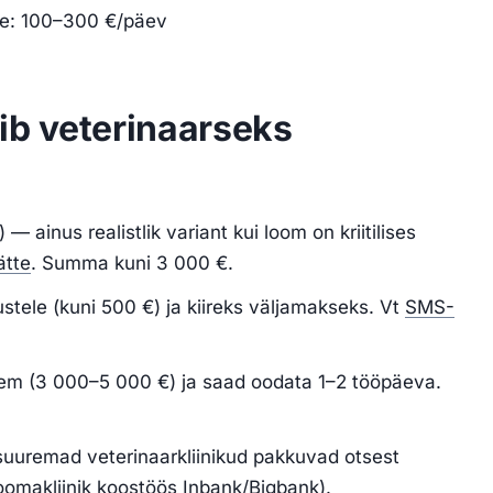
ine: 100–300 €/päev
ib veterinaarseks
 — ainus realistlik variant kui loom on kriitilises
ätte
. Summa kuni 3 000 €.
stele (kuni 500 €) ja kiireks väljamakseks. Vt
SMS-
m (3 000–5 000 €) ja saad oodata 1–2 tööpäeva.
uremad veterinaarkliinikud pakkuvad otsest
oomakliinik koostöös Inbank/Bigbank).