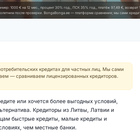
ер: 1000 € на 12 мес., процент 30% год., ПСК 35% год., платёж 97,49 €, возврат 1
олетним после проверки. BongaBonga.ee — платформа сравнения; мы сами креди
отребительских кредитах для частных лиц. Мы сами
чаем — сравниваем лицензированных кредиторов.
редите или хочется более выгодных условий,
тернатива. Кредиторы из Литвы, Латвии и
цам быстрые кредиты, малые кредиты и
словиях, чем местные банки.