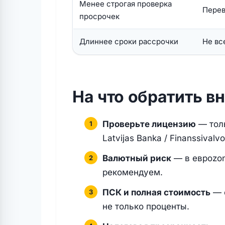
Менее строгая проверка
Перев
просрочек
Длиннее сроки рассрочки
Не вс
На что обратить в
Проверьте лицензию
— толь
Latvijas Banka / Finanssivalv
Валютный риск
— в евроzon
рекомендуем.
ПСК и полная стоимость
— с
не только проценты.