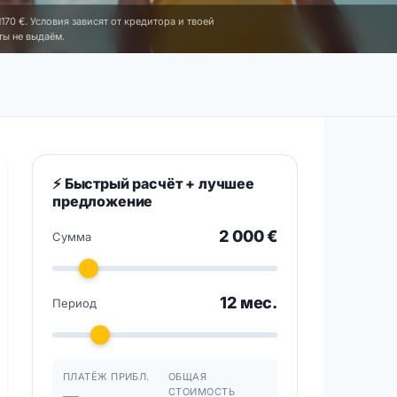
170 €. Условия зависят от кредитора и твоей
ты не выдаём.
⚡ Быстрый расчёт + лучшее
предложение
2 000 €
Сумма
12 мес.
Период
ПЛАТЁЖ ПРИБЛ.
ОБЩАЯ
СТОИМОСТЬ
—