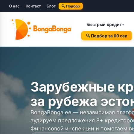
Перейти
О нас
Контакт
Блог
🔍 Подбор
к
содержимому
Быстрый кредит
▾
🔍 Подбор за 60 сек
Зарубежные кр
за рубежа эсто
BongaBonga.ee — независимая платф
аудируем предложения 8+ кредиторо
Финансовой инспекции и помогаем вы