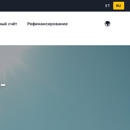
ET
RU
🌍
ный счёт
Рефинансирование
Зарубежн
-