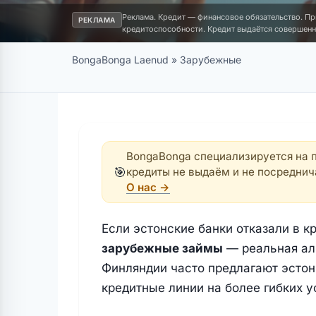
Реклама. Кредит — финансовое обязательство. Прим
РЕКЛАМА
кредитоспособности. Кредит выдаётся совершенн
BongaBonga Laenud
»
Зарубежные
BongaBonga специализируется на п
🎯
кредиты не выдаём и не посредни
О нас →
Если эстонские банки отказали в к
зарубежные займы
— реальная аль
Финляндии часто предлагают эстон
кредитные линии на более гибких у