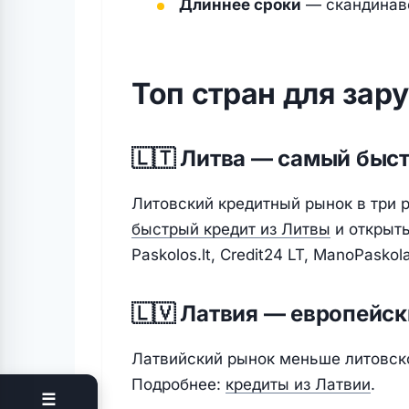
Длиннее сроки
— скандинавс
Топ стран для зар
🇱🇹 Литва — самый быс
Литовский кредитный рынок в три 
быстрый кредит из Литвы
и открыт
Paskolos.lt, Credit24 LT, ManoPaskola
🇱🇻 Латвия — европейск
Латвийский рынок меньше литовско
Подробнее:
кредиты из Латвии
.
☰