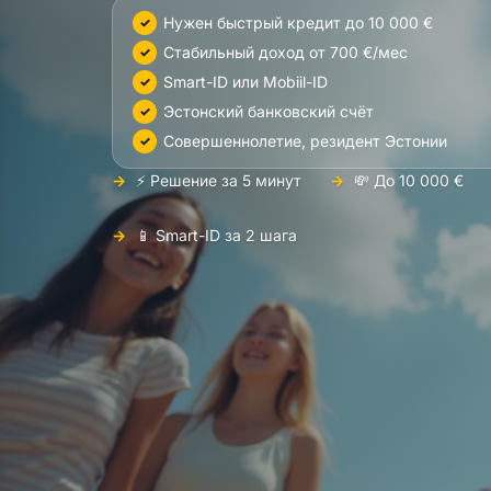
Нужен быстрый кредит до 10 000 €
Стабильный доход от 700 €/мес
Smart-ID или Mobiil-ID
Эстонский банковский счёт
Совершеннолетие, резидент Эстонии
⚡ Решение за 5 минут
💸 До 10 000 €
📱 Smart-ID за 2 шага