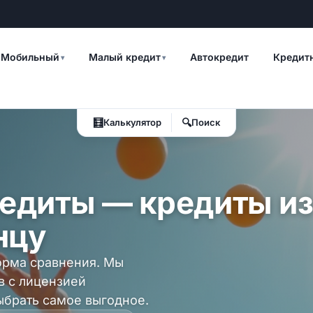
Мобильный
Малый кредит
Автокредит
Кредит
▾
▾
🧮
🔍
Калькулятор
Поиск
едиты — кредиты из
нцу
орма сравнения. Мы
в с лицензией
брать самое выгодное.